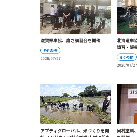
滋賀県車協、磨き講習会を開催
北海道車
講習・鈑
#その他
#その他
2026/07/27
2026/07/27
アプティグローバル、米づくりを開
奥村塗料、