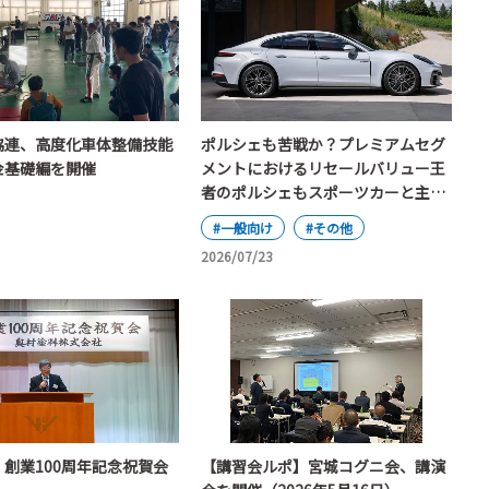
協連、高度化車体整備技能
ポルシェも苦戦か？プレミアムセグ
金基礎編を開催
メントにおけるリセールバリュー王
者のポルシェもスポーツカーと主流
のSUV、電気自動車と内燃機関車の
#一般向け
#その他
間で揺れ動いている
2026/07/23
創業100周年記念祝賀会
【講習会ルポ】宮城コグニ会、講演