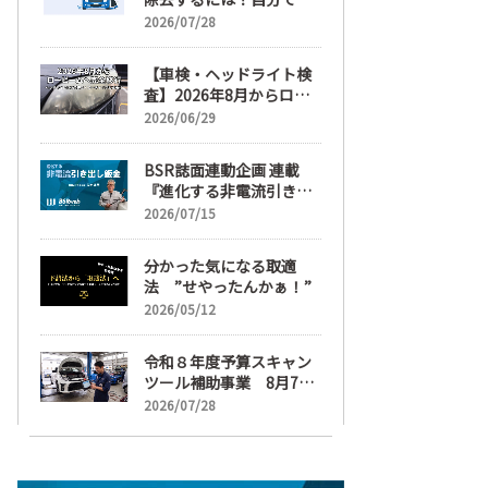
麗にする手順と業者費用
2026/07/28
を解説
【車検・ヘッドライト検
査】2026年8月からロー
ビームへ完全移行、ヘッ
2026/06/29
ドライトレンズ磨き・コ
ーティングも重要に
BSR誌面連動企画 連載
『進化する非電流引き出
し鈑金』【目次】
2026/07/15
分かった気になる取適
法 ”せやったんかぁ！”
2026/05/12
令和８年度予算スキャン
ツール補助事業 8月7日
受け付け開始
2026/07/28