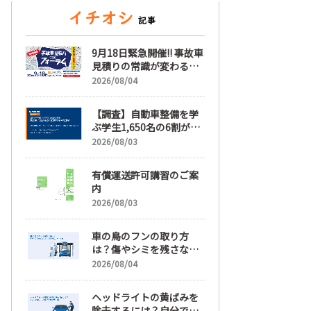
9月18日緊急開催!! 事故車
見積りの常識が変わる
「事故車見積りフォーラ
2026/08/04
ム」【随時更新】
【調査】自動車整備を学
ぶ学生1,650名の6割が就
職先選びで「給与」を最
2026/08/03
も重視、年間休日「110
日以上」希望も66.3%
有償運送許可講習のご案
内
2026/08/03
車の鳥のフンの取り方
は？傷やシミを残さない
正しい落とし方と予防策
2026/08/04
ヘッドライトの黄ばみを
除去するには？自分で綺