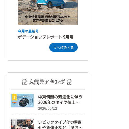
今月の最新号
ボデーショップレポート 9月号
立ち読みする
中東情勢の緊迫化に伴う
2026年のタイヤ値上
げ！ 値上げ実施1ヶ月前
2026/05/12
から前日までの期間が販
売において極めて重要な
シビックタイプRで幅寄
訳
せや急停止など「あおり