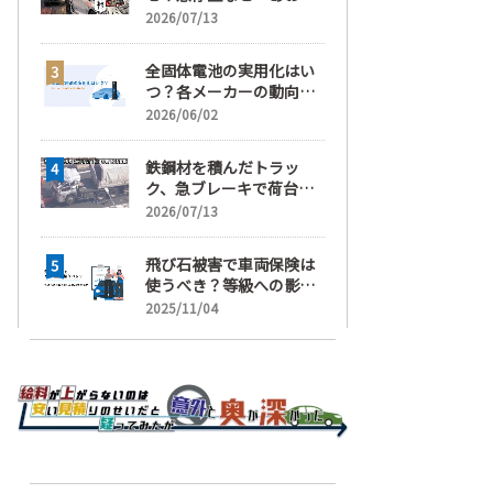
運転」の疑い
2026/07/13
全固体電池の実用化はい
つ？各メーカーの動向と
EVの買い時を解説
2026/06/02
鉄鋼材を積んだトラッ
ク、急ブレーキで荷台が
崩れ、運転手が鉄鋼材に
2026/07/13
潰され死亡
飛び石被害で車両保険は
使うべき？等級への影響
と賢い判断基準を解説
2025/11/04