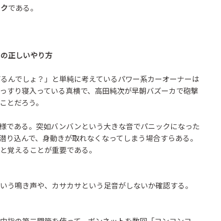
ック
である。
】の正しいやり方
るんでしょ？」と単純に考えているパワー系カーオーナーは
っすり寝入っている真横で、高田純次が早朝バズーカで砲撃
ことだろう。
様である。突如バンバンという大きな音でパニックになった
潜り込んで、身動きが取れなくなってしまう場合すらある。
と覚えることが重要である。
いう鳴き声や、カサカサという足音がしないか確認する。
中指の第二関節を使って、ボンネットを数回「コンコンコ