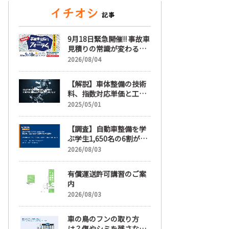
9月18日緊急開催!! 事故車
見積りの常識が変わる
「事故車見積りフォーラ
2026/08/04
ム」【随時更新】
【解説】車体整備の技術
料、指数対応単価と工賃
単価、その違いとは
2025/05/01
【調査】自動車整備を学
ぶ学生1,650名の6割が就
職先選びで「給与」を最
2026/08/03
も重視、年間休日「110
日以上」希望も66.3%
有償運送許可講習のご案
内
2026/08/03
車の鳥のフンの取り方
は？傷やシミを残さない