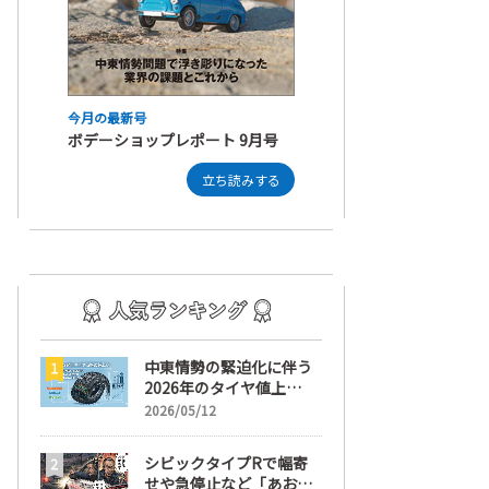
今月の最新号
ボデーショップレポート 9月号
立ち読みする
中東情勢の緊迫化に伴う
2026年のタイヤ値上
げ！ 値上げ実施1ヶ月前
2026/05/12
から前日までの期間が販
売において極めて重要な
シビックタイプRで幅寄
訳
せや急停止など「あおり