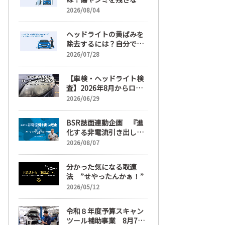
正しい落とし方と予防策
2026/08/04
ヘッドライトの黄ばみを
除去するには？自分で綺
麗にする手順と業者費用
2026/07/28
を解説
【車検・ヘッドライト検
査】2026年8月からロー
ビームへ完全移行、ヘッ
2026/06/29
ドライトレンズ磨き・コ
ーティングも重要に
BSR誌面連動企画 『進
化する非電流引き出し鈑
金』 第6回
2026/08/07
分かった気になる取適
法 ”せやったんかぁ！”
2026/05/12
令和８年度予算スキャン
ツール補助事業 8月7日