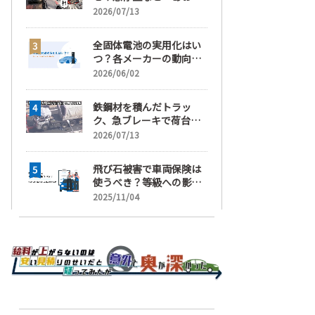
運転」の疑い
2026/07/13
全固体電池の実用化はい
つ？各メーカーの動向と
EVの買い時を解説
2026/06/02
鉄鋼材を積んだトラッ
ク、急ブレーキで荷台が
崩れ、運転手が鉄鋼材に
2026/07/13
潰され死亡
飛び石被害で車両保険は
使うべき？等級への影響
と賢い判断基準を解説
2025/11/04