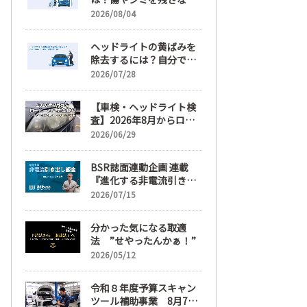
正しい落とし方と予防策
2026/08/04
ヘッドライトの黄ばみを
除去するには？自分で綺
麗にする手順と業者費用
2026/07/28
を解説
【車検・ヘッドライト検
査】2026年8月からロー
ビームへ完全移行、ヘッ
2026/06/29
ドライトレンズ磨き・コ
ーティングも重要に
BSR誌面連動企画 連載
『進化する非電流引き出
し鈑金』【目次】
2026/07/15
分かった気になる取適
法 ”せやったんかぁ！”
2026/05/12
令和８年度予算スキャン
ツール補助事業 8月7日