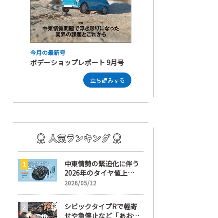
今月の最新号
ボデーショップレポート 9月号
立ち読みする
中東情勢の緊迫化に伴う
2026年のタイヤ値上
げ！ 値上げ実施1ヶ月前
2026/05/12
から前日までの期間が販
売において極めて重要な
シビックタイプRで幅寄
訳
せや急停止など「あおり