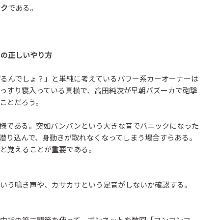
ック
である。
】の正しいやり方
るんでしょ？」と単純に考えているパワー系カーオーナーは
っすり寝入っている真横で、高田純次が早朝バズーカで砲撃
ことだろう。
様である。突如バンバンという大きな音でパニックになった
潜り込んで、身動きが取れなくなってしまう場合すらある。
と覚えることが重要である。
いう鳴き声や、カサカサという足音がしないか確認する。
中指の第二関節を使って、ボンネットを数回「コンコンコ