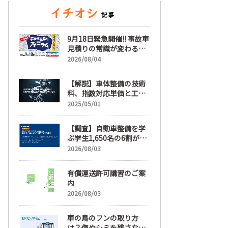
9月18日緊急開催!! 事故車
見積りの常識が変わる
「事故車見積りフォーラ
2026/08/04
ム」【随時更新】
【解説】車体整備の技術
料、指数対応単価と工賃
単価、その違いとは
2025/05/01
【調査】自動車整備を学
ぶ学生1,650名の6割が就
職先選びで「給与」を最
2026/08/03
も重視、年間休日「110
日以上」希望も66.3%
有償運送許可講習のご案
内
2026/08/03
車の鳥のフンの取り方
は？傷やシミを残さない