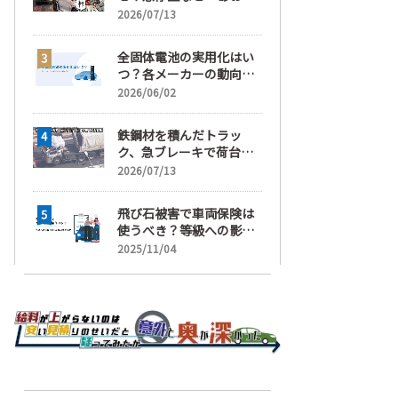
運転」の疑い
2026/07/13
全固体電池の実用化はい
つ？各メーカーの動向と
EVの買い時を解説
2026/06/02
鉄鋼材を積んだトラッ
ク、急ブレーキで荷台が
崩れ、運転手が鉄鋼材に
2026/07/13
潰され死亡
飛び石被害で車両保険は
使うべき？等級への影響
と賢い判断基準を解説
2025/11/04