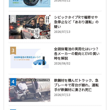
2026/05/12
な訳
シビックタイプRで幅寄せや
急停止など「あおり運転」の
疑い
2026/07/13
全固体電池の実用化はいつ？
各メーカーの動向とEVの買い
時を解説
2026/06/02
鉄鋼材を積んだトラック、急
ブレーキで荷台が崩れ、運転
手が鉄鋼材に潰され死亡
2026/07/13