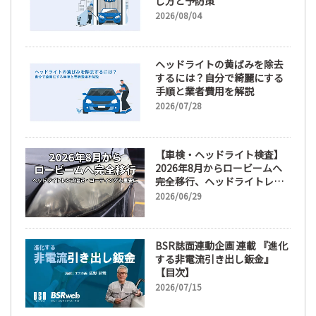
し方と予防策
2026/08/04
ヘッドライトの黄ばみを除去
するには？自分で綺麗にする
手順と業者費用を解説
2026/07/28
【車検・ヘッドライト検査】
2026年8月からロービームへ
完全移行、ヘッドライトレン
ズ磨き・コーティングも重要
2026/06/29
に
BSR誌面連動企画 連載 『進化
する非電流引き出し鈑金』
【目次】
2026/07/15