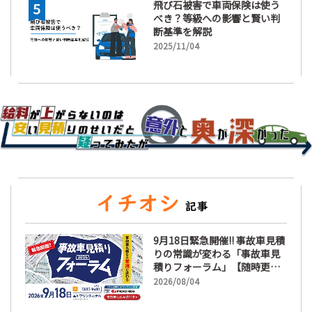
飛び石被害で車両保険は使う
べき？等級への影響と賢い判
断基準を解説
2025/11/04
9月18日緊急開催!! 事故車見積
りの常識が変わる「事故車見
積りフォーラム」【随時更
新】
2026/08/04