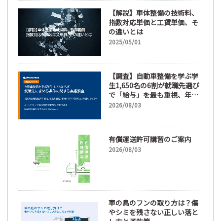
【解説】車体整備の技術料、
指数対応単価と工賃単価、そ
の違いとは
2025/05/01
【調査】自動車整備を学ぶ学
生1,650名の6割が就職先選び
で「給与」を最も重視、年間
休日「110日以上」希望も
2026/08/03
66.3%
有償運送許可講習のご案内
2026/08/03
車の鳥のフンの取り方は？傷
やシミを残さない正しい落と