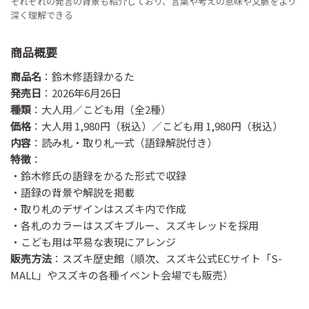
それぞれの発言の背景も紹介しており、言葉や考えの意味や文脈をより
深く理解できる
商品概要
商品名
：鈴木修語録かるた
発売日
：2026年6月26日
種類
：大人用／こども用（全2種）
価格
：大人用 1,980円（税込）／こども用 1,980円（税込）
内容
：読み札・取り札一式（語録解説付き）
特徴
：
・鈴木修氏の語録をかるた形式で収録
・語録の背景や解説を掲載
・取り札のデザインはスズキ内で作成
・各札のカラーはスズキブルー、スズキレッドを採用
・こども用は平易な表現にアレンジ
販売方法
：スズキ歴史館（順次、スズキ公式ECサイト「S-
MALL」やスズキの各種イベント会場でも販売）