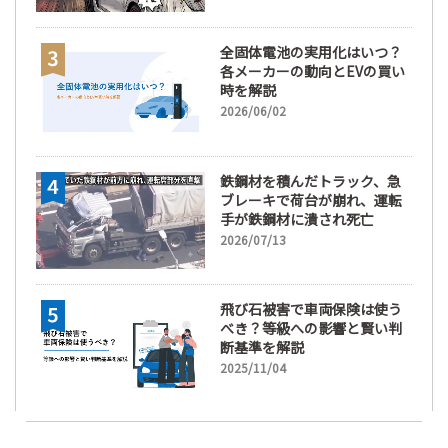
全固体電池の実用化はいつ？
各メーカーの動向とEVの買い
時を解説
2026/06/02
鉄鋼材を積んだトラック、急
ブレーキで荷台が崩れ、運転
手が鉄鋼材に潰され死亡
2026/07/13
飛び石被害で車両保険は使う
べき？等級への影響と賢い判
断基準を解説
2025/11/04