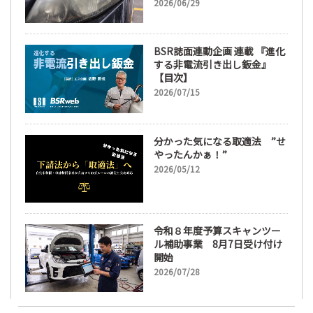
ズ磨き・コーティングも重要
2026/06/29
に
BSR誌面連動企画 連載 『進化
する非電流引き出し鈑金』
【目次】
2026/07/15
分かった気になる取適法 ”せ
やったんかぁ！”
2026/05/12
令和８年度予算スキャンツー
ル補助事業 8月7日受け付け
開始
2026/07/28