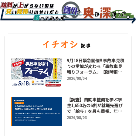
9月18日緊急開催!! 事故車見積
りの常識が変わる「事故車見
積りフォーラム」【随時更
新】
2026/08/04
【調査】自動車整備を学ぶ学
生1,650名の6割が就職先選び
で「給与」を最も重視、年間
休日「110日以上」希望も
2026/08/03
66.3%