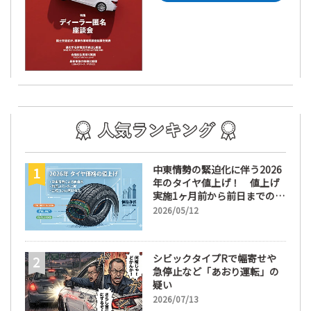
中東情勢の緊迫化に伴う2026
年のタイヤ値上げ！ 値上げ
実施1ヶ月前から前日までの期
間が販売において極めて重要
2026/05/12
な訳
シビックタイプRで幅寄せや
急停止など「あおり運転」の
疑い
2026/07/13