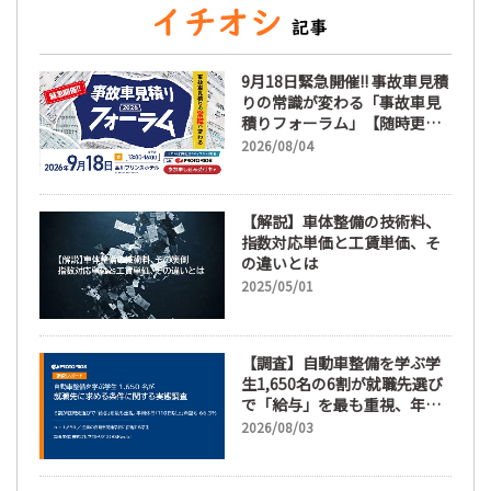
9月18日緊急開催!! 事故車見積
りの常識が変わる「事故車見
積りフォーラム」【随時更
新】
2026/08/04
【解説】車体整備の技術料、
指数対応単価と工賃単価、そ
の違いとは
2025/05/01
【調査】自動車整備を学ぶ学
生1,650名の6割が就職先選び
で「給与」を最も重視、年間
休日「110日以上」希望も
2026/08/03
66.3%