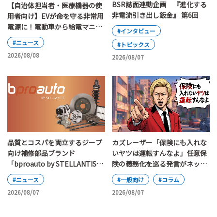
BSR誌面連動企画 『進化する
【自治体担当者・医療機器の使
非電流引き出し鈑金』 第6回
用者向け】EVが命を守る非常用
電源に！電動車から給電マニュ
#インタビュー
アルの改定ポイント
#ニュース
#トピックス
2026/08/08
2026/08/07
カズレーザー「保険にも入れな
品質とコスパを両立するジープ
いヤツは運転すんなよ」任意保
向け補修部品ブランド
険の義務化を巡る発言がネット
「bproauto by STELLANTIS」
で大論争
が日本上陸
#一般向け
#コラム
#ニュース
2026/08/07
2026/08/07