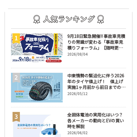
9月18日緊急開催!! 事故車見積
りの常識が変わる「事故車見
積りフォーラム」【随時更
新】
2026/08/04
中東情勢の緊迫化に伴う2026
年のタイヤ値上げ！ 値上げ
実施1ヶ月前から前日までの期
間が販売において極めて重要
2026/05/12
な訳
全固体電池の実用化はいつ？
各メーカーの動向とEVの買い
時を解説
2026/06/02