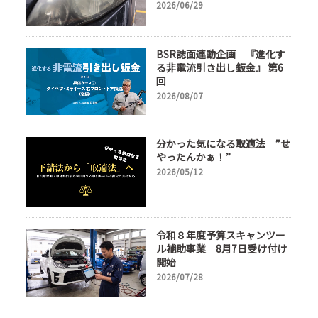
ズ磨き・コーティングも重要
2026/06/29
に
BSR誌面連動企画 『進化す
る非電流引き出し鈑金』 第6
回
2026/08/07
分かった気になる取適法 ”せ
やったんかぁ！”
2026/05/12
令和８年度予算スキャンツー
ル補助事業 8月7日受け付け
開始
2026/07/28