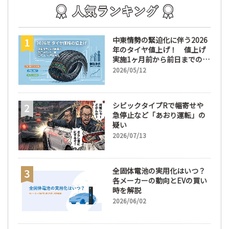
中東情勢の緊迫化に伴う2026
年のタイヤ値上げ！ 値上げ
実施1ヶ月前から前日までの期
間が販売において極めて重要
2026/05/12
な訳
シビックタイプRで幅寄せや
急停止など「あおり運転」の
疑い
2026/07/13
全固体電池の実用化はいつ？
各メーカーの動向とEVの買い
時を解説
2026/06/02