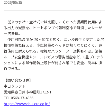
2026/05/15
従来の水冷・空冷式では克服しにくかった長期間使用によ
る出力の減衰を、ヒートポンプ式強制空冷で解消したレーザ
ー溶接機。
使用可能温度が-20 ~ 60°Cと広く、深い浸透性と安定した溶
接性を兼ね備える。小型軽量のヘッドは熱くなりにくく、連
続使用に耐えられる。複雑なパラメーター選択も不要。溶接
ループ安全機能やシールドガスの警告機能など、8重プロテク
ションによる誤作動防止設計が施され誰でも安全、簡単に操
作できる。
【問い合わせ先】
中日クラフト
愛知県春日井市神屋町1712-1
TEL 0568-37-4356
https://www.chu-cra.co.jp/