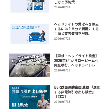
し方と予防策
2026/08/04
ヘッドライトの黄ばみを除去
するには？自分で綺麗にする
手順と業者費用を解説
2026/07/28
【車検・ヘッドライト検査】
2026年8月からロービームへ
完全移行、ヘッドライトレン
ズ磨き・コーティングも重要
2026/06/29
に
BSR誌面連動企画 連載 『進化
する非電流引き出し鈑金』
【目次】
2026/07/15