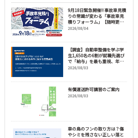
9月18日緊急開催!! 事故車見積
りの常識が変わる「事故車見
積りフォーラム」【随時更
新】
2026/08/04
【調査】自動車整備を学ぶ学
生1,650名の6割が就職先選び
で「給与」を最も重視、年間
休日「110日以上」希望も
2026/08/03
66.3%
有償運送許可講習のご案内
2026/08/03
車の鳥のフンの取り方は？傷
やシミを残さない正しい落と