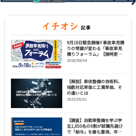
9月18日緊急開催!! 事故車見積
りの常識が変わる「事故車見
積りフォーラム」【随時更
新】
2026/08/04
【解説】車体整備の技術料、
指数対応単価と工賃単価、そ
の違いとは
2025/05/01
【調査】自動車整備を学ぶ学
生1,650名の6割が就職先選び
で「給与」を最も重視、年間