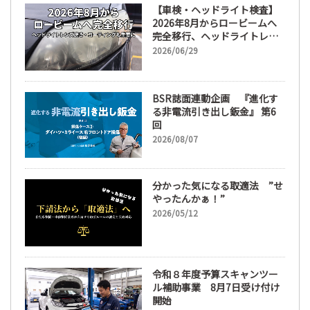
【車検・ヘッドライト検査】
2026年8月からロービームへ
完全移行、ヘッドライトレン
ズ磨き・コーティングも重要
2026/06/29
に
BSR誌面連動企画 『進化す
る非電流引き出し鈑金』 第6
回
2026/08/07
分かった気になる取適法 ”せ
やったんかぁ！”
2026/05/12
令和８年度予算スキャンツー
ル補助事業 8月7日受け付け
開始