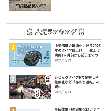
中東情勢の緊迫化に伴う2026
年のタイヤ値上げ！ 値上げ
実施1ヶ月前から前日までの期
間が販売において極めて重要
2026/05/12
な訳
シビックタイプRで幅寄せや
急停止など「あおり運転」の
疑い
2026/07/13
全固体電池の実用化はいつ？