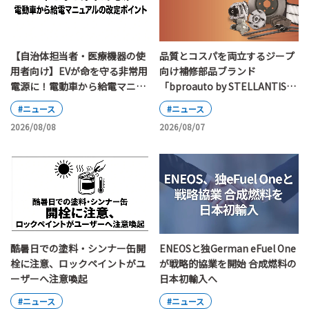
【自治体担当者・医療機器の使
品質とコスパを両立するジープ
用者向け】EVが命を守る非常用
向け補修部品ブランド
電源に！電動車から給電マニュ
「bproauto by STELLANTIS」
アルの改定ポイント
が日本上陸
#ニュース
#ニュース
2026/08/08
2026/08/07
酷暑日での塗料・シンナー缶開
ENEOSと独German eFuel One
栓に注意、ロックペイントがユ
が戦略的協業を開始 合成燃料の
ーザーへ注意喚起
日本初輸入へ
#ニュース
#ニュース