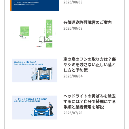
休日「110日以上」希望も
2026/08/03
66.3%
有償運送許可講習のご案内
2026/08/03
車の鳥のフンの取り方は？傷
やシミを残さない正しい落と
し方と予防策
2026/08/04
ヘッドライトの黄ばみを除去
するには？自分で綺麗にする
手順と業者費用を解説
2026/07/28