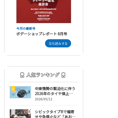
今月の最新号
ボデーショップレポート 8月号
立ち読みする
中東情勢の緊迫化に伴う
2026年のタイヤ値上
げ！ 値上げ実施1ヶ月前
2026/05/12
から前日までの期間が販
売において極めて重要な
シビックタイプRで幅寄
訳
せや急停止など「あおり