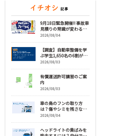
9月18日緊急開催!! 事故車
見積りの常識が変わる
「事故車見積りフォーラ
2026/08/04
ム」【随時更新】
【調査】自動車整備を学
ぶ学生1,650名の6割が就
職先選びで「給与」を最
2026/08/03
も重視、年間休日「110
日以上」希望も66.3%
有償運送許可講習のご案
内
2026/08/03
車の鳥のフンの取り方
は？傷やシミを残さない
正しい落とし方と予防策
2026/08/04
ヘッドライトの黄ばみを
除去するには？自分で綺