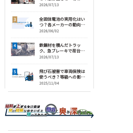
運転」の疑い
2026/07/13
全固体電池の実用化はい
つ？各メーカーの動向と
EVの買い時を解説
2026/06/02
鉄鋼材を積んだトラッ
ク、急ブレーキで荷台が
崩れ、運転手が鉄鋼材に
2026/07/13
潰され死亡
飛び石被害で車両保険は
使うべき？等級への影響
と賢い判断基準を解説
2025/11/04