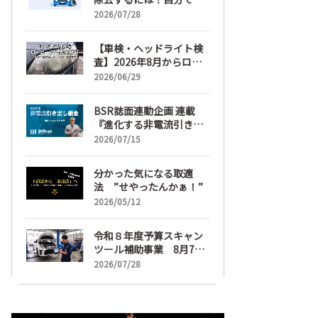
麗にする手順と業者費用
2026/07/28
を解説
【車検・ヘッドライト検
査】2026年8月からロー
ビームへ完全移行、ヘッ
2026/06/29
ドライトレンズ磨き・コ
ーティングも重要に
BSR誌面連動企画 連載
『進化する非電流引き出
し鈑金』【目次】
2026/07/15
分かった気になる取適
法 ”せやったんかぁ！”
2026/05/12
令和８年度予算スキャン
ツール補助事業 8月7日
受け付け開始
2026/07/28