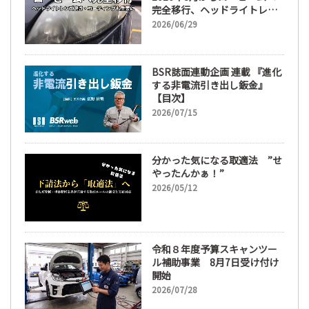
完全移行、ヘッドライトレン
ズ磨き・コーティングも重要
2026/06/29
に
BSR誌面連動企画 連載 『進化
する非電流引き出し鈑金』
【目次】
2026/07/15
分かった気になる取適法 ”せ
やったんかぁ！”
2026/05/12
令和８年度予算スキャンツー
ル補助事業 8月7日受け付け
開始
2026/07/28