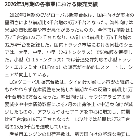
2026年3月期の各事業における販売実績
2026年3月期のCVグローバル販売台数は、国内向けが市場の
堅調さにより前期比3千台増の9万2千台となった。海外向けは
米国の関税影響や市況悪化があったものの、全体では前期比1
万2千台増の23万2千台となり、CV計では前期比1万5千台増の
32万4千台を記録した。国内トラック市場における同社のシェ
アは、大型、中型、小型（2-3トンクラス）で50%超を獲得し
た。小型（1-1.5トンクラス）では普通免許対応の小型トラッ
ク・エルフミオ（ELFmio）の販売が本格的にスタートし、シ
ェアが向上している。
LCVグローバル販売台数は、タイ向けが厳しい市況の継続に
もかかわらず在庫調整を実施した前期からの反動で前期比1万
4千台増の6万台となった。輸出向けは、サウジアラビアの需
要減少や中東情勢影響による3月の出荷停止で中近東向けが減
少したものの、アフリカやオセアニアを中心に増加し、前期
比9千台増の19万3千台となった。LCV計では前期比2万3千台
増の25万3千台を達成している。
産業用エンジンの出荷基数は、新興国向けの堅調な需要に