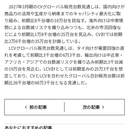
2027年3月期のCVグローバル販売台数見通しは、国内向けが
商品力の活用や生産から納車までのキャパシティ最大化に取
り組み、前期比8千台増の10万台を目指す。海外向けは中東情
勢による台数減リスクを織り込みつつも、北米の市況回復な
どにより前期比1万8千台増の25万台を見込み、CV計では前期
比2万6千台増の35万台を計画している。
LCVグローバル販売台数見通しは、タイ向けが需要回復の遅
れを考慮して前期比3千台増の6万3千台、輸出向けは中近東・
アフリカ・アジアでの台数減リスクを織り込み前期比3千台減
の19万台を見込む。LCV計としては前期並みの25万3千台を想
定しており、CVとLCVを合わせたグローバル合計販売台数は前
期比26千台増の60万3千台となる見通しだ。
前の記事
次の記事
あなたにおすすめの記事