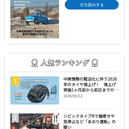
立ち読みする
中東情勢の緊迫化に伴う2026
年のタイヤ値上げ！ 値上げ
実施1ヶ月前から前日までの期
間が販売において極めて重要
2026/05/12
な訳
シビックタイプRで幅寄せや
急停止など「あおり運転」の
疑い