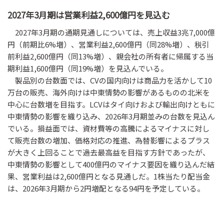
2027年3月期は営業利益2,600億円を見込む
2027年3月期の通期見通しについては、売上収益3兆7,000億
円（前期比6%増）、営業利益2,600億円（同28%増）、税引
前利益2,600億円（同13%増）、親会社の所有者に帰属する当
期利益1,600億円（同19%増）を見込んでいる。
製品別の台数面では、CVの国内向けは商品力を活かして10
万台の販売、海外向けは中東情勢の影響があるものの北米を
中心に台数増を目指す。LCVはタイ向けおよび輸出向けともに
中東情勢の影響を織り込み、2026年3月期並みの台数を見込ん
でいる。損益面では、資材費等の高騰によるマイナスに対し
て販売台数の増加、価格対応の推進、為替影響によるプラス
が大きく上回ることで過去最高益を目指す方針であったが、
中東情勢の影響として400億円のマイナス要因を織り込んだ結
果、営業利益は2,600億円となる見通しだ。1株当たり配当金
は、2026年3月期から2円増配となる94円を予定している。