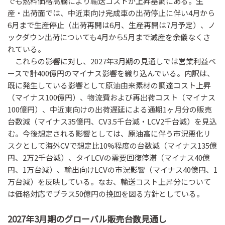
でも燃料価格高騰により輸送コストが上昇基調にある。生
産・出荷面では、中近東向け完成車の出荷停止に伴い4月から
6月まで生産停止（出荷再開は6月、生産再開は7月予定）、ノ
ックダウン出荷についても4月から5月まで減産を余儀なくさ
れている。
これらの影響に対し、2027年3月期の見通しでは営業利益ベ
ースで計400億円のマイナス影響を織り込んでいる。内訳は、
既に発生している影響として原油由来素材の調達コスト上昇
（マイナス100億円）、物流費および再出荷コスト（マイナス
100億円）、中近東向けの出荷遅延による通期1ヶ月分の販売
台数減（マイナス35億円、CV3.5千台減・LCV2千台減）を見込
む。今後想定される影響としては、原油高に伴う市況悪化リ
スクとして海外CVで想定比10%程度の台数減（マイナス135億
円、2万2千台減）、タイLCVの需要回復停滞（マイナス40億
円、1万台減）、輸出向けLCVの市況影響（マイナス40億円、1
万台減）を反映している。なお、輸送コスト上昇分について
は価格対応でプラス50億円の挽回を図る方針としている。
2027年3月期のグローバル販売台数見通し