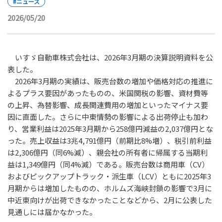
#ニュース
2026/05/20
いすゞ自動車株式会社は、2026年3月期の決算説明資料を公
表した。
2026年3月期の実績は、販売台数の増加や価格対応の推進に
よるプラス要因があったものの、米国関税の影響、資材費等
の上昇、為替影響、成長関連費用の増加といったマイナス要
因に直面した。さらに中東情勢の影響による出荷停止も加わ
り、営業利益は2025年3月期から258億円減益の2,037億円とな
った。売上収益は3兆4,791億円（前期比8%増）、税引前利益
は2,306億円（同6%減）、親会社の所有者に帰属する当期利
益は1,349億円（同4%減）である。販売台数は商用車（CV）
およびピックアップトラック・派生車（LCV）ともに2025年3
月期からは増加したものの、ホルムズ海峡封鎖の影響で3月に
中近東向けが出荷できなかったことなどから、2月に公表した
見通しには届かなかった。