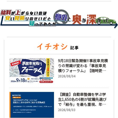
9月18日緊急開催!! 事故車見積
りの常識が変わる「事故車見
積りフォーラム」【随時更
新】
2026/08/04
【調査】自動車整備を学ぶ学
生1,650名の6割が就職先選び
で「給与」を最も重視、年間
休日「110日以上」希望も
2026/08/03
66.3%