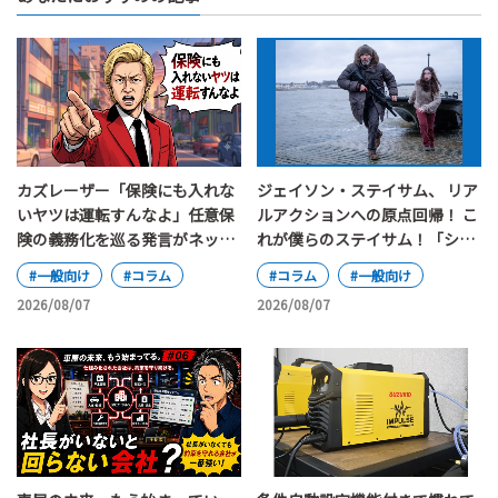
カズレーザー「保険にも入れな
ジェイソン・ステイサム、 リア
いヤツは運転すんなよ」任意保
ルアクションへの原点回帰！ こ
険の義務化を巡る発言がネット
れが僕らのステイサム！「シェ
で大論争
ルター」
#一般向け
#コラム
#コラム
#一般向け
2026/08/07
2026/08/07