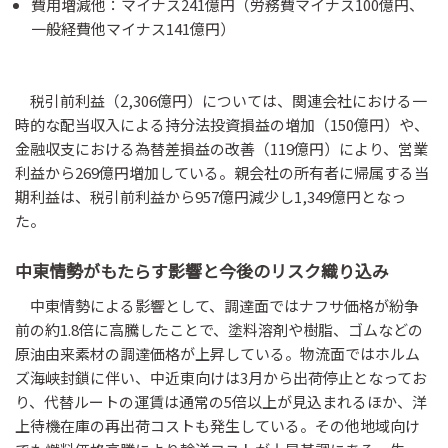
費用増減他：マイナス241億円（労務費マイナス100億円、
一般経費他マイナス141億円）
税引前利益（2,306億円）については、関連会社における一
時的な配当収入による持分法投資損益の増加（150億円）や、
金融収支における為替差損益の改善（119億円）により、営業
利益から269億円増加している。親会社の所有者に帰属する当
期利益は、税引前利益から957億円減少し1,349億円となっ
た。
中東情勢がもたらす影響と今後のリスク織り込み
中東情勢による影響として、調達面ではナフサ価格が紛争
前の約1.8倍に高騰したことで、塗料溶剤や樹脂、ゴムなどの
原油由来素材の調達価格が上昇している。物流面ではホルム
ズ海峡封鎖に伴い、中近東向けは3月から出荷停止となってお
り、代替ルートの運賃は通常の5倍以上が見込まれるほか、洋
上待機在庫の再出荷コストも発生している。その他地域向け