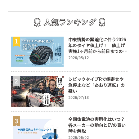
中東情勢の緊迫化に伴う2026
年のタイヤ値上げ！ 値上げ
実施1ヶ月前から前日までの期
間が販売において極めて重要
2026/05/12
な訳
シビックタイプRで幅寄せや
急停止など「あおり運転」の
疑い
2026/07/13
全固体電池の実用化はいつ？
各メーカーの動向とEVの買い
時を解説
2026/06/02