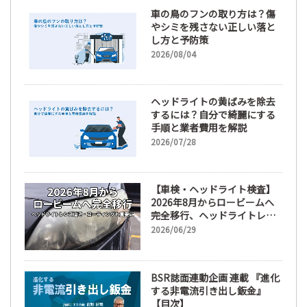
車の鳥のフンの取り方は？傷
やシミを残さない正しい落と
し方と予防策
2026/08/04
ヘッドライトの黄ばみを除去
するには？自分で綺麗にする
手順と業者費用を解説
2026/07/28
【車検・ヘッドライト検査】
2026年8月からロービームへ
完全移行、ヘッドライトレン
ズ磨き・コーティングも重要
2026/06/29
に
BSR誌面連動企画 連載 『進化
する非電流引き出し鈑金』
【目次】