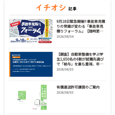
9月18日緊急開催!! 事故車見積
りの常識が変わる「事故車見
積りフォーラム」【随時更
新】
2026/08/04
【調査】自動車整備を学ぶ学
生1,650名の6割が就職先選び
で「給与」を最も重視、年間
休日「110日以上」希望も
2026/08/03
66.3%
有償運送許可講習のご案内
2026/08/03