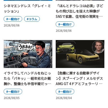
シネマエンドレス「グレイ・ミ
「ほんとドラレコは必須」子ど
ッション」
もの飛び出しを捉えた映像が
SNSで拡散、住宅街の現実を映
#一般向け
#コラム
し出す
#一般向け
2026/08/06
2026/08/06
イライラしてハンドルをねじっ
【危機に瀕する自動車デザイ
たら「バキッ」…経年劣化か剛
ン】大ブーイング！メルセデス
腕か、整備士も半信半疑だった
AMG GT 4ドアとフェラーリ ル
素手によるハンドル切断事件
ーチェが世界中で大論争を巻き
#一般向け
#一般向け
起こしている！
2026/08/05
2026/08/04