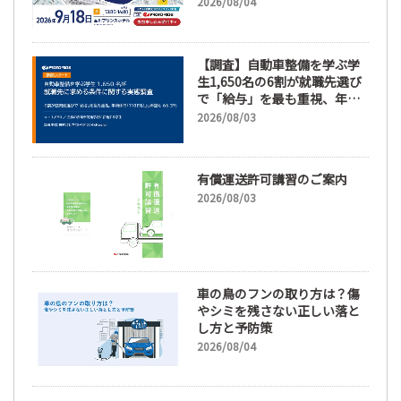
新】
2026/08/04
【調査】自動車整備を学ぶ学
生1,650名の6割が就職先選び
で「給与」を最も重視、年間
休日「110日以上」希望も
2026/08/03
66.3%
有償運送許可講習のご案内
2026/08/03
車の鳥のフンの取り方は？傷
やシミを残さない正しい落と
し方と予防策
2026/08/04