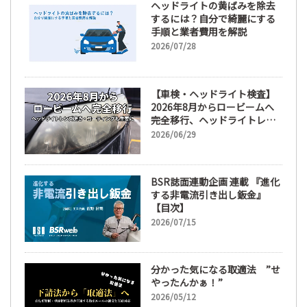
ヘッドライトの黄ばみを除去
するには？自分で綺麗にする
手順と業者費用を解説
2026/07/28
【車検・ヘッドライト検査】
2026年8月からロービームへ
完全移行、ヘッドライトレン
ズ磨き・コーティングも重要
2026/06/29
に
BSR誌面連動企画 連載 『進化
する非電流引き出し鈑金』
【目次】
2026/07/15
分かった気になる取適法 ”せ
やったんかぁ！”
2026/05/12