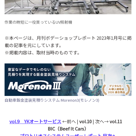
作業の時短に一役買っているUV照射機
※本ページは、月刊ボデーショップレポート 2023年1月号に掲
載の記事を元にしています。
※掲載内容は、取材当時のものです。
自動車鈑金塗装見積りシステム Morenon3(モレノン3)
vol.9 YKオートサービス
←前へ |
vol.10
| 次へ→
vol.11
BIC（Beef It Cars）
プロトリオスシステムユーザーレポート 目次へ