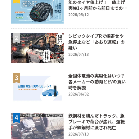
年のタイヤ値上げ！ 値上げ
実施1ヶ月前から前日までの期
間が販売において極めて重要
2026/05/12
な訳
シビックタイプRで幅寄せや
急停止など「あおり運転」の
疑い
2026/07/13
全固体電池の実用化はいつ？
各メーカーの動向とEVの買い
時を解説
2026/06/02
鉄鋼材を積んだトラック、急
ブレーキで荷台が崩れ、運転
手が鉄鋼材に潰され死亡
2026/07/13