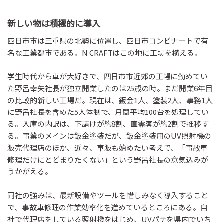
新しい物は積極的に導入
四日市市は三重県の北勢に位置し、四日市コンビナートで有
名な工業都市である。N CRAFTはこの地に工場を構える。
学生時代から車が大好きで、四日市市近郊の工場に勤めてい
た野呂幸矢社長が独立開業したのは25歳の時。まだ開業6年目
の比較的新しい工場だ。現在は、鈑金1人、塗装2人、事務1人
に野呂社長を含めた5人体制で、月間平均100台を処理してい
る。入庫の内訳は、下請けが約8割、直需客が約2割で推移す
る。事業のメインは鈑金塗装だが、鈑金塗装用のUV照射機の
販売代理店のほか、近々、車販も始めたい考えで、「事故車
修理だけにとどまりたくない」という野呂社長の意気込みが
うかがえる。
同社の強みは、最新設備やツールを惜しみなく導入すること
で、事故車修理の作業効率化を進めているところにある。自
社で代理店をしている照射機をはじめ、UVパテを県内でいち