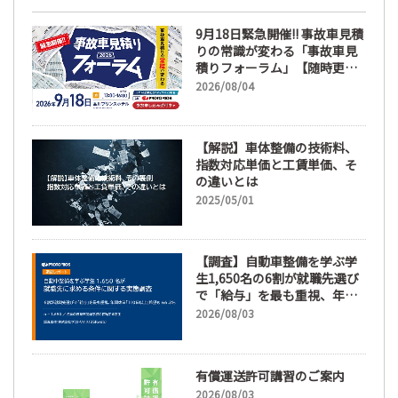
9月18日緊急開催!! 事故車見積
りの常識が変わる「事故車見
積りフォーラム」【随時更
新】
2026/08/04
【解説】車体整備の技術料、
指数対応単価と工賃単価、そ
の違いとは
2025/05/01
【調査】自動車整備を学ぶ学
生1,650名の6割が就職先選び
で「給与」を最も重視、年間
休日「110日以上」希望も
2026/08/03
66.3%
有償運送許可講習のご案内
2026/08/03