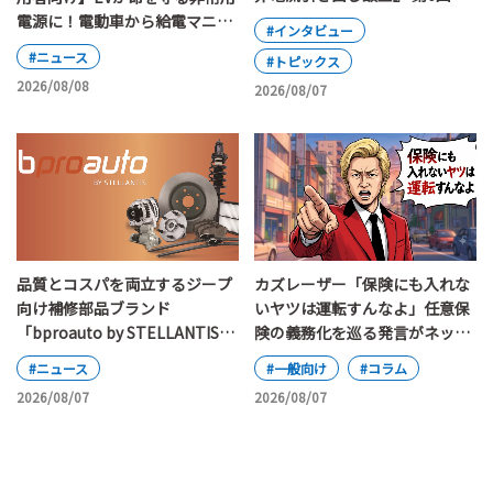
電源に！電動車から給電マニュ
#インタビュー
アルの改定ポイント
#ニュース
#トピックス
2026/08/08
2026/08/07
カズレーザー「保険にも入れな
品質とコスパを両立するジープ
いヤツは運転すんなよ」任意保
向け補修部品ブランド
険の義務化を巡る発言がネット
「bproauto by STELLANTIS」
で大論争
が日本上陸
#一般向け
#コラム
#ニュース
2026/08/07
2026/08/07