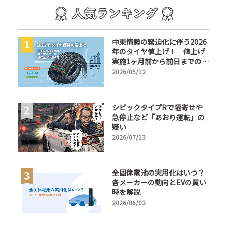
中東情勢の緊迫化に伴う2026
年のタイヤ値上げ！ 値上げ
実施1ヶ月前から前日までの期
間が販売において極めて重要
2026/05/12
な訳
シビックタイプRで幅寄せや
急停止など「あおり運転」の
疑い
2026/07/13
全固体電池の実用化はいつ？
各メーカーの動向とEVの買い
時を解説
2026/06/02