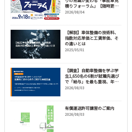
りの常識が変わる「事故車見
積りフォーラム」【随時更
新】
2026/08/04
【解説】車体整備の技術料、
指数対応単価と工賃単価、そ
の違いとは
2025/05/01
【調査】自動車整備を学ぶ学
生1,650名の6割が就職先選び
で「給与」を最も重視、年間
休日「110日以上」希望も
2026/08/03
66.3%
有償運送許可講習のご案内
2026/08/03