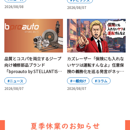
2026/08/08
2026/08/07
カズレーザー「保険にも入れな
品質とコスパを両立するジープ
いヤツは運転すんなよ」任意保
向け補修部品ブランド
険の義務化を巡る発言がネット
「bproauto by STELLANTIS」
で大論争
が日本上陸
#一般向け
#コラム
#ニュース
2026/08/07
2026/08/07