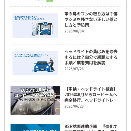
車の鳥のフンの取り方は？傷
やシミを残さない正しい落と
し方と予防策
2026/08/04
ヘッドライトの黄ばみを除去
するには？自分で綺麗にする
手順と業者費用を解説
2026/07/28
【車検・ヘッドライト検査】
2026年8月からロービームへ
完全移行、ヘッドライトレン
ズ磨き・コーティングも重要
2026/06/29
に
BSR誌面連動企画 『進化す