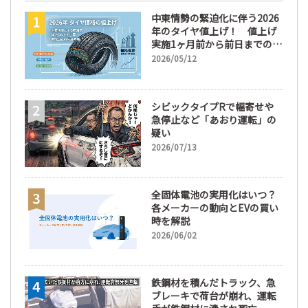
中東情勢の緊迫化に伴う2026
年のタイヤ値上げ！ 値上げ
実施1ヶ月前から前日までの期
間が販売において極めて重要
2026/05/12
な訳
シビックタイプRで幅寄せや
急停止など「あおり運転」の
疑い
2026/07/13
全固体電池の実用化はいつ？
各メーカーの動向とEVの買い
時を解説
2026/06/02
鉄鋼材を積んだトラック、急
ブレーキで荷台が崩れ、運転