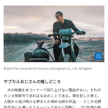
©2024 The Seventh Art Pictures (Shanghai) Co., Ltd. All Rights
サブカルおじさんの推しどころ
犬の映画を本コーナーで採り上げない理由がない。それが
カンヌ受賞作であればなおのことである。罪を犯した男と、
人間から逃げ続ける野犬との奇妙な絆の作品……どこか北野
武作品にも通じるストーリーであると同時に、ゴビ砂漠の色