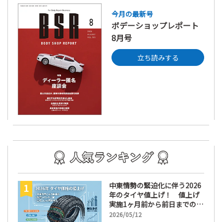
今月の最新号
ボデーショップレポート
8月号
立ち読みする
中東情勢の緊迫化に伴う2026
年のタイヤ値上げ！ 値上げ
実施1ヶ月前から前日までの期
間が販売において極めて重要
2026/05/12