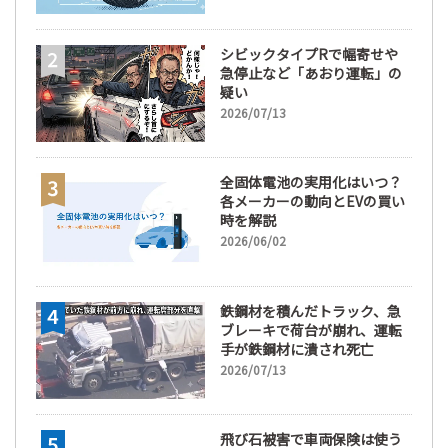
な訳
シビックタイプRで幅寄せや
急停止など「あおり運転」の
疑い
2026/07/13
全固体電池の実用化はいつ？
各メーカーの動向とEVの買い
時を解説
2026/06/02
鉄鋼材を積んだトラック、急
ブレーキで荷台が崩れ、運転
手が鉄鋼材に潰され死亡
2026/07/13
飛び石被害で車両保険は使う