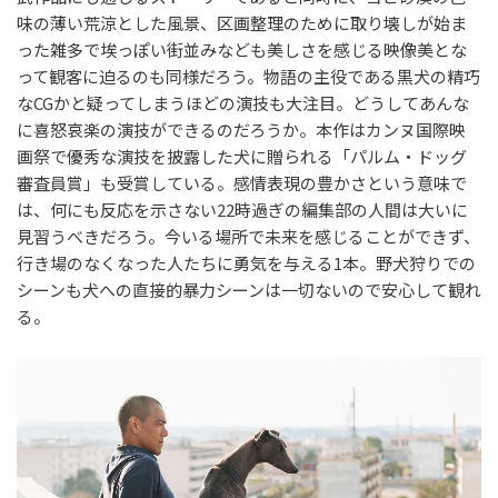
味の薄い荒涼とした風景、区画整理のために取り壊しが始ま
った雑多で埃っぽい街並みなども美しさを感じる映像美とな
って観客に迫るのも同様だろう。物語の主役である黒犬の精巧
なCGかと疑ってしまうほどの演技も大注目。どうしてあんな
に喜怒哀楽の演技ができるのだろうか。本作はカンヌ国際映
画祭で優秀な演技を披露した犬に贈られる「パルム・ドッグ
審査員賞」も受賞している。感情表現の豊かさという意味で
は、何にも反応を示さない22時過ぎの編集部の人間は大いに
見習うべきだろう。今いる場所で未来を感じることができず、
行き場のなくなった人たちに勇気を与える1本。野犬狩りでの
シーンも犬への直接的暴力シーンは一切ないので安心して観れ
る。