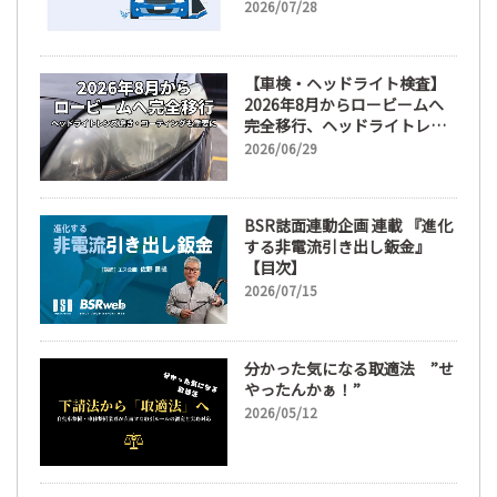
2026/07/28
【車検・ヘッドライト検査】
2026年8月からロービームへ
完全移行、ヘッドライトレン
ズ磨き・コーティングも重要
2026/06/29
に
BSR誌面連動企画 連載 『進化
する非電流引き出し鈑金』
【目次】
2026/07/15
分かった気になる取適法 ”せ
やったんかぁ！”
2026/05/12