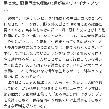
男と犬。野良同士の奇妙な絆が生むチャイナ・ノワー
ル
2008年、北京オリンピック開催間近の中国。友人を誤って
死なせた青年ランは、刑期を終えゴビ砂漠の端にある故郷に
戻って来る。実家はもぬけの殻で、酒に溺れた父はさびれた動
物園に住み込みで働いているという。そして、被害者の親族は
「絶対に許さない」と執拗に付きまとってくるのだった。区
画整理で廃墟になりつつある街では、捨てられた犬たちが野
生化して群れとなっていた。ランを気に掛ける警官から捕獲
隊に誘われるが、ひょんなことから一匹で行動している黒い
犬と出会う。決して捕まらず賞金を懸けられた黒い犬とラン
の間に、いつしか奇妙な友情が芽生えるが、その絆はランを
窮地に追いやっていく。
罪を背負った男の贖罪と人生の再生を、黒い犬との絆を通
して描く、深い感動と余韻をもたらすヒューマンドラマは、
第77回カンヌ国際映画祭にて「ある視点部門」でグランプリ
を受賞するなど、世界各国の映画祭で15以上受賞をするなど
大きな評判を呼んでいる。