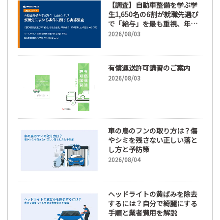
【調査】自動車整備を学ぶ学
生1,650名の6割が就職先選び
で「給与」を最も重視、年間
休日「110日以上」希望も
2026/08/03
66.3%
有償運送許可講習のご案内
2026/08/03
車の鳥のフンの取り方は？傷
やシミを残さない正しい落と
し方と予防策
2026/08/04
ヘッドライトの黄ばみを除去
するには？自分で綺麗にする
手順と業者費用を解説