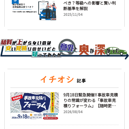
べき？等級への影響と賢い判
断基準を解説
2025/11/04
9月18日緊急開催!! 事故車見積
りの常識が変わる「事故車見
積りフォーラム」【随時更
新】
2026/08/04