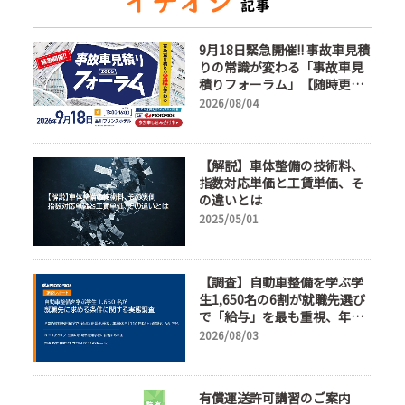
9月18日緊急開催!! 事故車見積
りの常識が変わる「事故車見
積りフォーラム」【随時更
新】
2026/08/04
【解説】車体整備の技術料、
指数対応単価と工賃単価、そ
の違いとは
2025/05/01
【調査】自動車整備を学ぶ学
生1,650名の6割が就職先選び
で「給与」を最も重視、年間
休日「110日以上」希望も
2026/08/03
66.3%
有償運送許可講習のご案内