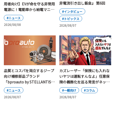
非電流引き出し鈑金』 第6回
用者向け】EVが命を守る非常用
電源に！電動車から給電マニュ
#インタビュー
アルの改定ポイント
#ニュース
#トピックス
2026/08/08
2026/08/07
カズレーザー「保険にも入れな
品質とコスパを両立するジープ
いヤツは運転すんなよ」任意保
向け補修部品ブランド
険の義務化を巡る発言がネット
「bproauto by STELLANTIS」
で大論争
が日本上陸
#一般向け
#コラム
#ニュース
2026/08/07
2026/08/07