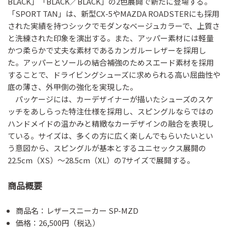
BLACK」「BLACK／BLACK」の2色展開で新たに登場する。
「SPORT TAN」は、新型CX-5やMAZDA ROADSTERにも採用
された実績を持つシックでモダンなベージュカラーで、上質さ
と洗練された印象を演出する。また、アッパー素材には軽量
かつ柔らかで丈夫な素材であるカンガルーレザーを採用し
た。アッパーとソールの結合補強のためスエード素材を採用
することで、ドライビングシューズに求められる高い屈曲性や
底の薄さ、外甲側の強化を実現した。
パッケージには、カーデザイナーが描いたシューズのスケ
ッチをあしらった特注仕様を採用し、スピングルならではの
ハンドメイドの温かみと精緻なカーデザインの融合を表現し
ている。サイズは、多くの方に広く楽しんでもらいたいとい
う意図から、スピングルが基本とするユニセックス展開の
22.5cm（XS）～28.5cm（XL）の7サイズで展開する。
商品概要
商品名：レザースニーカー SP-MZD
価格：26,500円（税込）