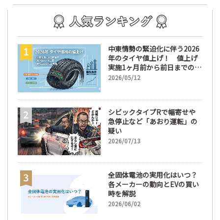
中東情勢の緊迫化に伴う2026
年のタイヤ値上げ！ 値上げ
実施1ヶ月前から前日までの期
間が販売において極めて重要
2026/05/12
な訳
シビックタイプRで幅寄せや
急停止など「あおり運転」の
疑い
2026/07/13
全固体電池の実用化はいつ？
各メーカーの動向とEVの買い
時を解説
2026/06/02