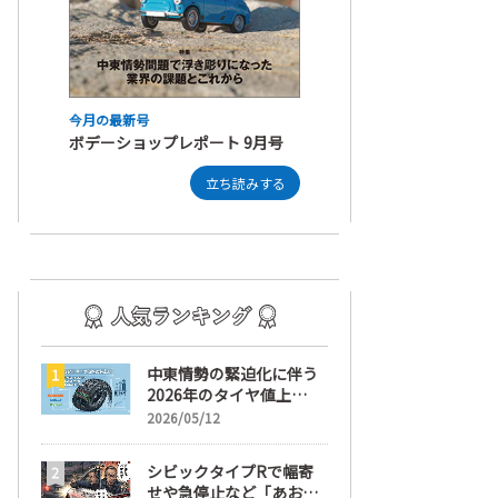
今月の最新号
ボデーショップレポート 9月号
立ち読みする
中東情勢の緊迫化に伴う
2026年のタイヤ値上
げ！ 値上げ実施1ヶ月前
2026/05/12
から前日までの期間が販
売において極めて重要な
シビックタイプRで幅寄
訳
せや急停止など「あおり