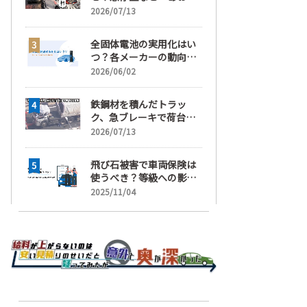
運転」の疑い
2026/07/13
全固体電池の実用化はい
つ？各メーカーの動向と
EVの買い時を解説
2026/06/02
鉄鋼材を積んだトラッ
ク、急ブレーキで荷台が
崩れ、運転手が鉄鋼材に
2026/07/13
潰され死亡
飛び石被害で車両保険は
使うべき？等級への影響
と賢い判断基準を解説
2025/11/04