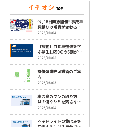
9月18日緊急開催!! 事故車
見積りの常識が変わる
「事故車見積りフォーラ
2026/08/04
ム」【随時更新】
【調査】自動車整備を学
ぶ学生1,650名の6割が就
職先選びで「給与」を最
2026/08/03
も重視、年間休日「110
日以上」希望も66.3%
有償運送許可講習のご案
内
2026/08/03
車の鳥のフンの取り方
は？傷やシミを残さない
正しい落とし方と予防策
2026/08/04
ヘッドライトの黄ばみを
除去するには？自分で綺