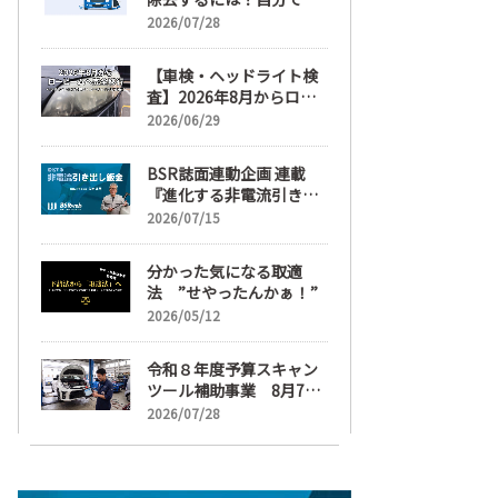
麗にする手順と業者費用
2026/07/28
を解説
【車検・ヘッドライト検
査】2026年8月からロー
ビームへ完全移行、ヘッ
2026/06/29
ドライトレンズ磨き・コ
ーティングも重要に
BSR誌面連動企画 連載
『進化する非電流引き出
し鈑金』【目次】
2026/07/15
分かった気になる取適
法 ”せやったんかぁ！”
2026/05/12
令和８年度予算スキャン
ツール補助事業 8月7日
受け付け開始
2026/07/28