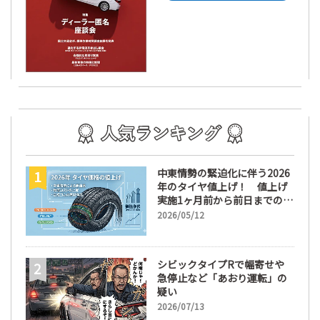
中東情勢の緊迫化に伴う2026
年のタイヤ値上げ！ 値上げ
実施1ヶ月前から前日までの期
間が販売において極めて重要
2026/05/12
な訳
シビックタイプRで幅寄せや
急停止など「あおり運転」の
疑い
2026/07/13