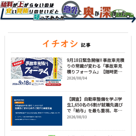
9月18日緊急開催!! 事故車見積
りの常識が変わる「事故車見
積りフォーラム」【随時更
新】
2026/08/04
【調査】自動車整備を学ぶ学
生1,650名の6割が就職先選び
で「給与」を最も重視、年間
休日「110日以上」希望も
2026/08/03
66.3%