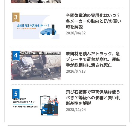
全固体電池の実用化はいつ？
各メーカーの動向とEVの買い
時を解説
2026/06/02
鉄鋼材を積んだトラック、急
ブレーキで荷台が崩れ、運転
手が鉄鋼材に潰され死亡
2026/07/13
飛び石被害で車両保険は使う
べき？等級への影響と賢い判
断基準を解説
2025/11/04