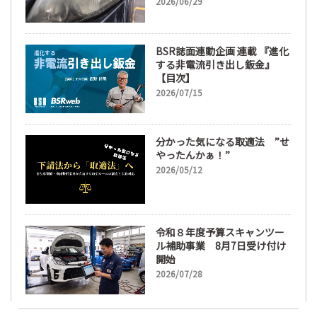
ズ磨き・コーティングも重要
2026/06/29
に
BSR誌面連動企画 連載 『進化
する非電流引き出し鈑金』
【目次】
2026/07/15
分かった気になる取適法 ”せ
やったんかぁ！”
2026/05/12
令和８年度予算スキャンツー
ル補助事業 8月7日受け付け
開始
2026/07/28