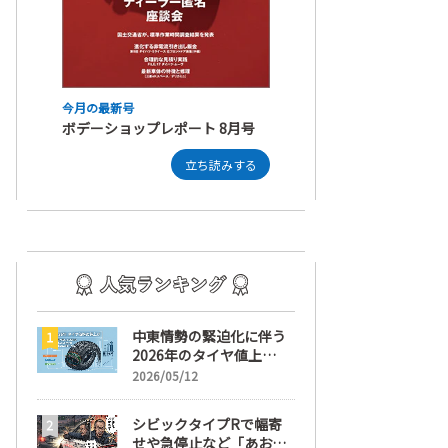
今月の最新号
ボデーショップレポート 8月号
立ち読みする
中東情勢の緊迫化に伴う
2026年のタイヤ値上
げ！ 値上げ実施1ヶ月前
2026/05/12
から前日までの期間が販
売において極めて重要な
シビックタイプRで幅寄
訳
せや急停止など「あおり