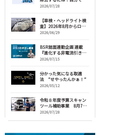
麗にする手順と業者費用
2026/07/28
を解説
【車検・ヘッドライト検
査】2026年8月からロー
ビームへ完全移行、ヘッ
2026/06/29
ドライトレンズ磨き・コ
ーティングも重要に
BSR誌面連動企画 連載
『進化する非電流引き出
し鈑金』【目次】
2026/07/15
分かった気になる取適
法 ”せやったんかぁ！”
2026/05/12
令和８年度予算スキャン
ツール補助事業 8月7日
受け付け開始
2026/07/28