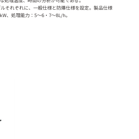
な処理温度、時間の分析が可能である。
の2モデルそれぞれに、一般仕様と防爆仕様を設定。製品仕様
.2kW、処理能力：5～6・7～8L/h。