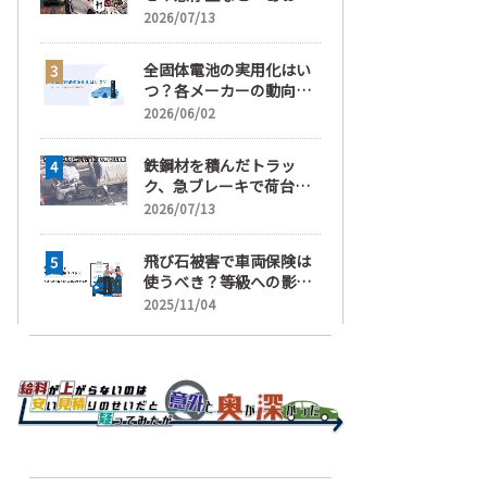
運転」の疑い
2026/07/13
全固体電池の実用化はい
つ？各メーカーの動向と
EVの買い時を解説
2026/06/02
鉄鋼材を積んだトラッ
ク、急ブレーキで荷台が
崩れ、運転手が鉄鋼材に
2026/07/13
潰され死亡
飛び石被害で車両保険は
使うべき？等級への影響
と賢い判断基準を解説
2025/11/04