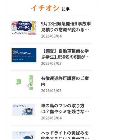
9月18日緊急開催!! 事故車
見積りの常識が変わる
「事故車見積りフォーラ
2026/08/04
ム」【随時更新】
【調査】自動車整備を学
ぶ学生1,650名の6割が就
職先選びで「給与」を最
2026/08/03
も重視、年間休日「110
日以上」希望も66.3%
有償運送許可講習のご案
内
2026/08/03
車の鳥のフンの取り方
は？傷やシミを残さない
正しい落とし方と予防策
2026/08/04
ヘッドライトの黄ばみを
除去するには？自分で綺