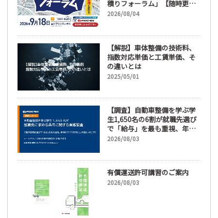
積りフォーラム」【随時更
新】
2026/08/04
【解説】車体整備の技術料、
指数対応単価と工賃単価、そ
の違いとは
2025/05/01
【調査】自動車整備を学ぶ学
生1,650名の6割が就職先選び
で「給与」を最も重視、年間
休日「110日以上」希望も
2026/08/03
66.3%
有償運送許可講習のご案内
2026/08/03