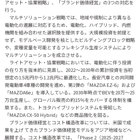
アセット・協業戦略」、「ブランド価値経営」の3つの対応を
行う。
マルチソリューション戦略では、地域や規制により異なる
電動化の進展に対応するため、電動化、ハイブリッド、内燃
機関を組み合わせた選択肢を提供する。大規模投資を前提と
せず、モデルベース開発を核としたビルディングブロック戦略
や、変種変量を可能とするフレキシブル生産システムにより
マルチソリューションを成立させる。
ライトアセット・協業戦略においては、電動化に伴う投資
の在り方を抜本的に見直し、2022〜2030年の累計投資を当初
想定の1.5兆円から1.2兆円に最適化した。長安汽車との共同開
発電動車4車種の開発を進め、第1弾の「MAZDA EZ-6」および
「MAZDA6e」を導入している。2030年時点でBEVを20万〜25
万台生産し、グローバル販売の約15％をカバーする体制を構
築する。また、トヨタハイブリッドシステムを受給した
「MAZDA CX-50 Hybrid」などの商品強化を図る。
ブランド価値経営とコスト構造改革については、米国で成
果を上げ てきたブランド価値経営モデルをアジア地域などへ
展開する。コスト構造改革では、「Phase 2（2025-2027