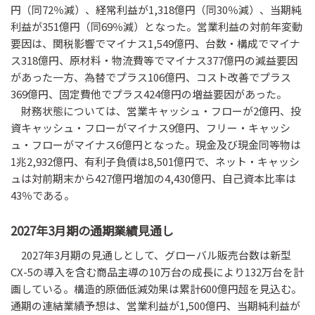
円（同72％減）、経常利益が1,318億円（同30％減）、当期純
利益が351億円（同69％減）となった。営業利益の対前年変動
要因は、関税影響でマイナス1,549億円、台数・構成でマイナ
ス318億円、原材料・物流費等でマイナス377億円の減益要因
があった一方、為替でプラス106億円、コスト改善でプラス
369億円、固定費他でプラス424億円の増益要因があった。
財務状態については、営業キャッシュ・フローが2億円、投
資キャッシュ・フローがマイナス9億円、フリー・キャッシ
ュ・フローがマイナス6億円となった。現金及び現金同等物は
1兆2,932億円、有利子負債は8,501億円で、ネット・キャッシ
ュは対前期末から427億円増加の4,430億円、自己資本比率は
43％である。
2027年3月期の通期業績見通し
2027年3月期の見通しとして、グローバル販売台数は新型
CX-5の導入を含む商品主導の10万台の成長により132万台を計
画している。構造的原価低減効果は累計600億円超を見込む。
通期の連結業績予想は、営業利益が1,500億円、当期純利益が