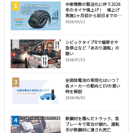
中東情勢の緊迫化に伴う2026
年のタイヤ値上げ！ 値上げ
実施1ヶ月前から前日までの期
間が販売において極めて重要
2026/05/12
な訳
シビックタイプRで幅寄せや
急停止など「あおり運転」の
疑い
2026/07/13
全固体電池の実用化はいつ？
各メーカーの動向とEVの買い
時を解説
2026/06/02
鉄鋼材を積んだトラック、急
ブレーキで荷台が崩れ、運転
手が鉄鋼材に潰され死亡