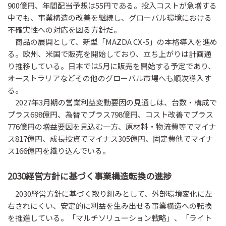
900億円、年間配当予想は55円である。投入コストが急増する
中でも、事業構造の改善を継続し、グローバル環境における
不確実性への対応を図る方針だ。
商品の展開として、新型「MAZDA CX-5」の本格導入を進め
る。欧州、米国で販売を開始しており、立ち上がりは計画通
り推移している。日本では5月に販売を開始する予定であり、
オーストラリアなどその他のグローバル市場へも順次導入す
る。
2027年3月期の営業利益変動要因の見通しは、台数・構成で
プラス698億円、為替でプラス798億円、コスト改善でプラス
776億円の増益要因を見込む一方、原材料・物流費等でマイナ
ス817億円、成長投資でマイナス305億円、固定費他でマイナ
ス166億円を織り込んでいる。
2030経営方針に基づく事業構造転換の進捗
2030経営方針に基づく取り組みとして、外部環境変化に左
右されにくい、安定的に利益を生み出せる事業構造への転換
を推進している。「マルチソリューション戦略」、「ライト