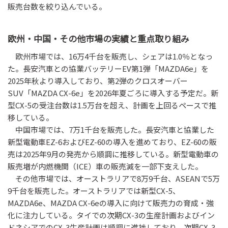
販売台数を絞り込んでいる。
欧州・中国・その他市場の実績と重点取り組み
欧州市場では、16万4千台を販売し、シェアは1.0％となっ
た。長安汽車との協業バッテリーEV第1弾「MAZDA6e」を
2025年秋より導入しており、第2弾のクロスオーバー
SUV「MAZDA CX-6e」を2026年夏ごろに導入する予定だ。新
型CX-5の受注台数は1.5万台を超え、計画を上回るペースで推
移している。
中国市場では、7万1千台を販売した。長安汽車と協業した
新型電動車EZ-6およびEZ-60の導入を進めており、EZ-60の販
売は2025年9月の発売から順調に推移している。新型電動車の
販売増が内燃機関（ICE）車の販売減を一部下支えした。
その他市場では、オーストラリアで8万9千台、ASEANで5万
9千台を販売した。オーストラリアでは新型CX-5、
MAZDA6e、MAZDA CX-6eの導入に向けて販売力の育成・強
化に注力している。タイでの次期CX-3の生産計画およびイン
ドネシアでのCX-3生産計画は順調に進捗しており、次期CX-3