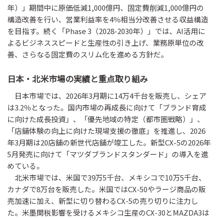
年）」期間中に原価低減1,000億円、固定費削減1,000億円の
構造改善を行い、営業利益率を4％相当分改善させる収益構造
を目指す。続く「Phase 3（2028-2030年）」では、AI活用に
よるビジネススピードと生産性の引き上げ、業務原単位の改
善、さらなる固定費のスリム化を進める方針だ。
日本・北米市場の実績と重点取り組み
日本市場では、2026年3月期に14万4千台を販売し、シェア
は3.2％となった。国内市場の再成長に向けて「ブランド育成
に向けた成長投資」、「優先地域の特定（都市圏戦略）」、
「店舗体験の向上に向けた現場支援の徹底」を推進し、2026
年3月期は20店舗の新世代店舗が竣工した。新型CX-5の2026年
5月発売に向けて「マツダブランドスタンダード」の導入を進
めている。
北米市場では、米国で39万5千台、メキシコで10万5千台、
カナダで8万台を販売した。米国ではCX-50やラージ商品の販
売加速に加え、新型に切り替わるCX-5の売り切りに注力し
た。米墨関税影響を受けるメキシコ生産のCX-30とMAZDA3は