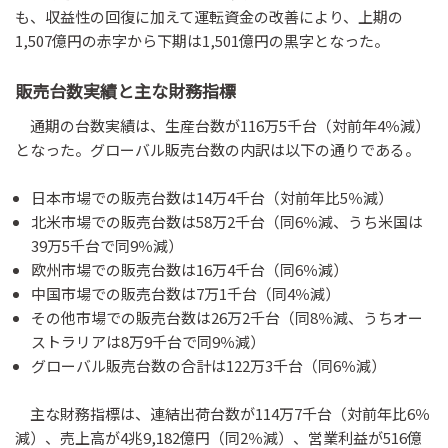
も、収益性の回復に加えて運転資金の改善により、上期の
1,507億円の赤字から下期は1,501億円の黒字となった。
販売台数実績と主な財務指標
通期の台数実績は、生産台数が116万5千台（対前年4％減）
となった。グローバル販売台数の内訳は以下の通りである。
日本市場での販売台数は14万4千台（対前年比5％減）
北米市場での販売台数は58万2千台（同6％減、うち米国は
39万5千台で同9％減）
欧州市場での販売台数は16万4千台（同6％減）
中国市場での販売台数は7万1千台（同4％減）
その他市場での販売台数は26万2千台（同8％減、うちオー
ストラリアは8万9千台で同9％減）
グローバル販売台数の合計は122万3千台（同6％減）
主な財務指標は、連結出荷台数が114万7千台（対前年比6％
減）、売上高が4兆9,182億円（同2％減）、営業利益が516億