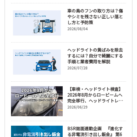
車の鳥のフンの取り方は？傷
やシミを残さない正しい落と
し方と予防策
2026/08/04
ヘッドライトの黄ばみを除去
するには？自分で綺麗にする
手順と業者費用を解説
2026/07/28
【車検・ヘッドライト検査】
2026年8月からロービームへ
完全移行、ヘッドライトレン
ズ磨き・コーティングも重要
2026/06/29
に
BSR誌面連動企画 『進化す
る非電流引き出し鈑金』 第6