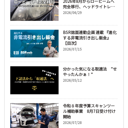
2026年8月からロービームへ
完全移行、ヘッドライトレン
ズ磨き・コーティングも重要
2026/06/29
に
BSR誌面連動企画 連載 『進化
する非電流引き出し鈑金』
【目次】
2026/07/15
分かった気になる取適法 ”せ
やったんかぁ！”
2026/05/12
令和８年度予算スキャンツー
ル補助事業 8月7日受け付け
開始
2026/07/28