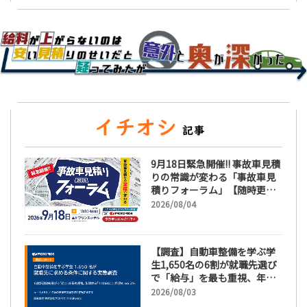
9月18日緊急開催!! 事故車見積
りの常識が変わる「事故車見
積りフォーラム」【随時更
新】
2026/08/04
【調査】自動車整備を学ぶ学
生1,650名の6割が就職先選び
で「給与」を最も重視、年間
休日「110日以上」希望も
2026/08/03
66.3%