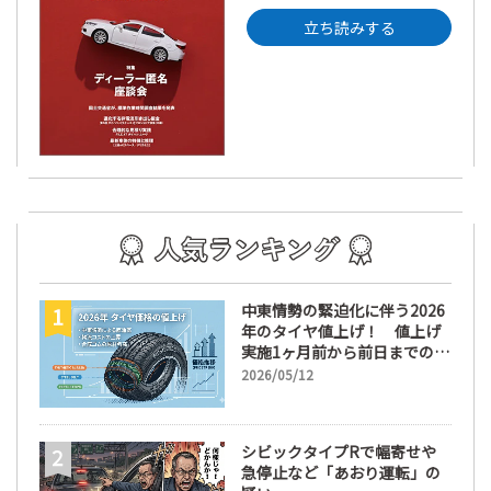
立ち読みする
中東情勢の緊迫化に伴う2026
年のタイヤ値上げ！ 値上げ
実施1ヶ月前から前日までの期
間が販売において極めて重要
2026/05/12
な訳
シビックタイプRで幅寄せや
急停止など「あおり運転」の