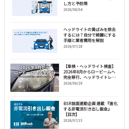
し方と予防策
2026/08/04
ヘッドライトの黄ばみを除去
するには？自分で綺麗にする
手順と業者費用を解説
2026/07/28
【車検・ヘッドライト検査】
2026年8月からロービームへ
完全移行、ヘッドライトレン
ズ磨き・コーティングも重要
2026/06/29
に
BSR誌面連動企画 連載 『進化
する非電流引き出し鈑金』
【目次】
2026/07/15