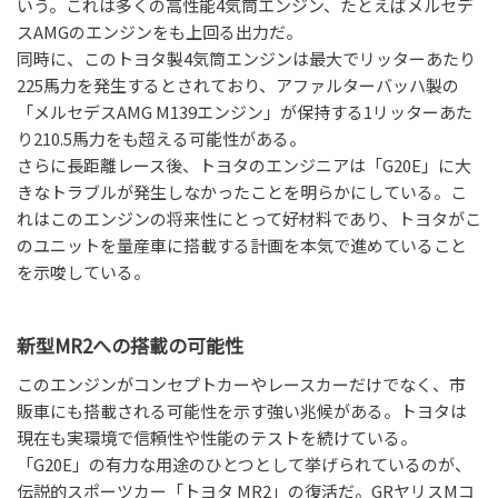
いう。これは多くの高性能4気筒エンジン、たとえばメルセデ
スAMGのエンジンをも上回る出力だ。
同時に、このトヨタ製4気筒エンジンは最大でリッターあたり
225馬力を発生するとされており、アファルターバッハ製の
「メルセデスAMG M139エンジン」が保持する1リッターあた
り210.5馬力をも超える可能性がある。
さらに長距離レース後、トヨタのエンジニアは「G20E」に大
きなトラブルが発生しなかったことを明らかにしている。こ
れはこのエンジンの将来性にとって好材料であり、トヨタがこ
のユニットを量産車に搭載する計画を本気で進めていること
を示唆している。
新型MR2への搭載の可能性
このエンジンがコンセプトカーやレースカーだけでなく、市
販車にも搭載される可能性を示す強い兆候がある。トヨタは
現在も実環境で信頼性や性能のテストを続けている。
「G20E」の有力な用途のひとつとして挙げられているのが、
伝説的スポーツカー「トヨタ MR2」の復活だ。GRヤリスMコ