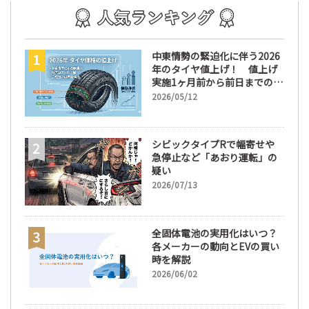
中東情勢の緊迫化に伴う2026
年のタイヤ値上げ！ 値上げ
実施1ヶ月前から前日までの期
間が販売において極めて重要
2026/05/12
な訳
シビックタイプRで幅寄せや
急停止など「あおり運転」の
疑い
2026/07/13
全固体電池の実用化はいつ？
各メーカーの動向とEVの買い
時を解説
2026/06/02