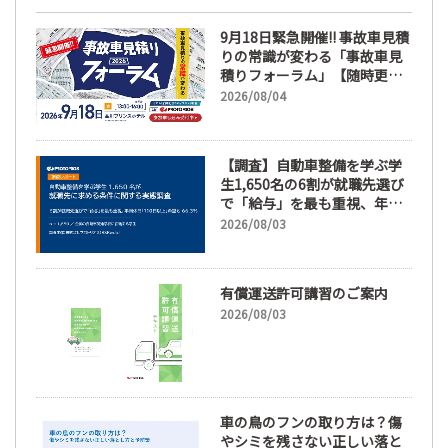
9月18日緊急開催!! 事故車見積
りの常識が変わる「事故車見
積りフォーラム」【随時更
新】
2026/08/04
【調査】自動車整備を学ぶ学
生1,650名の6割が就職先選び
で「給与」を最も重視、年間
休日「110日以上」希望も
2026/08/03
66.3%
有償運送許可講習のご案内
2026/08/03
車の鳥のフンの取り方は？傷
やシミを残さない正しい落と