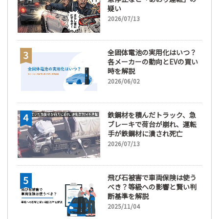
疑い
2026/07/13
全固体電池の実用化はいつ？
各メーカーの動向とEVの買い
時を解説
2026/06/02
鉄鋼材を積んだトラック、急
ブレーキで荷台が崩れ、運転
手が鉄鋼材に潰され死亡
2026/07/13
飛び石被害で車両保険は使う
べき？等級への影響と賢い判
断基準を解説
2025/11/04