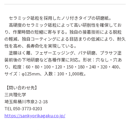
セラミック砥粒を採用したノリ付きタイプの研磨紙。
高硬度のセラミック砥粒によって高い研削性を確保してお
り、作業時間の短縮に寄与する。独自の接着技術による脱粒
の軽減、独自コーティングによる目詰まりの低減により、耐久
性を高め、長寿命化を実現している。
塗膜はく離、フェザーエッジング、パテ研磨、プラサフ塗
装前後の下地研磨など各種作業に対応。形状：穴なし・穴あ
り、粒度：60・80・100・120・150・180・240・320・400、
サイズ：φ125mm、入数：100・1,000枚。
【問い合わせ先】
三共理化学
埼玉県桶川市泉2-2-18
TEL 050-3773-0203
https://sankyorikagaku.co.jp/