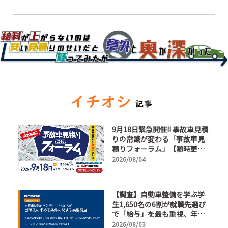
9月18日緊急開催!! 事故車見積
りの常識が変わる「事故車見
積りフォーラム」【随時更
新】
2026/08/04
【調査】自動車整備を学ぶ学
生1,650名の6割が就職先選び
で「給与」を最も重視、年間
休日「110日以上」希望も
2026/08/03