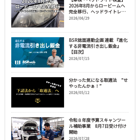
2026年8月からロービームへ
完全移行、ヘッドライトレン
ズ磨き・コーティングも重要
2026/06/29
に
BSR誌面連動企画 連載 『進化
する非電流引き出し鈑金』
【目次】
2026/07/15
分かった気になる取適法 ”せ
やったんかぁ！”
2026/05/12
令和８年度予算スキャンツー
ル補助事業 8月7日受け付け
開始
2026/07/28