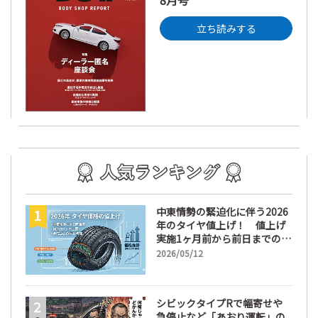
8月号
立ち読みする
中東情勢の緊迫化に伴う2026
年のタイヤ値上げ！ 値上げ
実施1ヶ月前から前日までの期
間が販売において極めて重要
2026/05/12
な訳
シビックタイプRで幅寄せや
急停止など「あおり運転」の