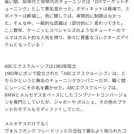
長い間、80年代と90年代のチューニングは「DIYマーケットチ
ューニング」として悪名高かった。ボディキットは極端で、ス
ポイラーは膨張し、色に関しては、実質的に制限はなかっ
た。そんな中、一般的な認識は（部分的に）変わってきた。
ここ数年、ケーニッヒスペシャルズのようなチューナーのク
ルマはカルト的な人気を誇り、徐々に貴重なコレクターズアイ
テムとなっている！
ABCエクスクルーシブは1983年設立
1983年にボンで設立された「ABCエクスクルーシブ」は、ど
ちらかというと無名のチューニングカンパニーだが、瞬く間
にシーンにその名を轟かせた。ABCエクスクルーシブは、
BMWとメルセデスをベースにしたコンプリートコンバージョ
ンを専門としていたが、ジャガーや ポルシェ、その他のブラ
ンドのモデルもモディファイしていた。
メルセデスだけでなく
ヴォルフガング フレードリッヒの会社で最もよく知られたコ