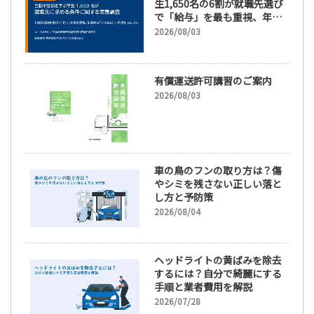
生1,650名の6割が就職先選び
で「給与」を最も重視、年間
休日「110日以上」希望も
2026/08/03
66.3%
有償運送許可講習のご案内
2026/08/03
車の鳥のフンの取り方は？傷
やシミを残さない正しい落と
し方と予防策
2026/08/04
ヘッドライトの黄ばみを除去
するには？自分で綺麗にする
手順と業者費用を解説
2026/07/28