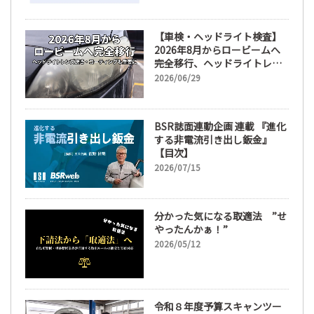
【車検・ヘッドライト検査】
2026年8月からロービームへ
完全移行、ヘッドライトレン
ズ磨き・コーティングも重要
2026/06/29
に
BSR誌面連動企画 連載 『進化
する非電流引き出し鈑金』
【目次】
2026/07/15
分かった気になる取適法 ”せ
やったんかぁ！”
2026/05/12
令和８年度予算スキャンツー