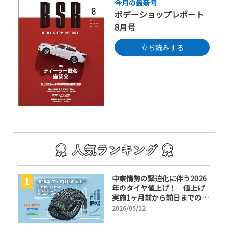
今月の最新号
ボデーショップレポート
8月号
立ち読みする
中東情勢の緊迫化に伴う2026
年のタイヤ値上げ！ 値上げ
実施1ヶ月前から前日までの期
間が販売において極めて重要
2026/05/12
な訳