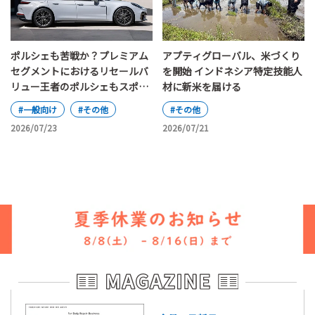
ポルシェも苦戦か？プレミアム
アプティグローバル、米づくり
セグメントにおけるリセールバ
を開始 インドネシア特定技能人
リュー王者のポルシェもスポー
材に新米を届ける
ツカーと主流のSUV、電気自動
#一般向け
#その他
#その他
車と内燃機関車の間で揺れ動い
2026/07/23
2026/07/21
ている