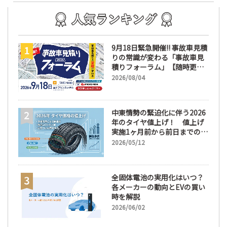
9月18日緊急開催!! 事故車見積
りの常識が変わる「事故車見
積りフォーラム」【随時更
新】
2026/08/04
中東情勢の緊迫化に伴う2026
年のタイヤ値上げ！ 値上げ
実施1ヶ月前から前日までの期
間が販売において極めて重要
2026/05/12
な訳
全固体電池の実用化はいつ？
各メーカーの動向とEVの買い
時を解説
2026/06/02