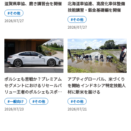
滋賀県車協、磨き講習会を開催
北海道車協連、高度化車体整備
技能講習・鈑金基礎編を開催
#その他
#その他
2026/07/27
2026/07/27
ポルシェも苦戦か？プレミアム
アプティグローバル、米づくり
セグメントにおけるリセールバ
を開始 インドネシア特定技能人
リュー王者のポルシェもスポー
材に新米を届ける
ツカーと主流のSUV、電気自動
#一般向け
#その他
#その他
車と内燃機関車の間で揺れ動い
2026/07/23
2026/07/21
ている