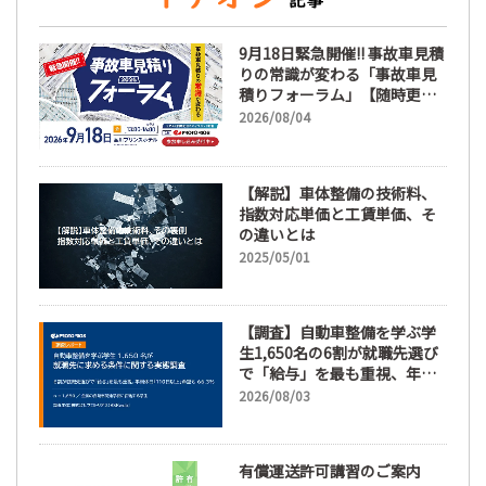
9月18日緊急開催!! 事故車見積
りの常識が変わる「事故車見
積りフォーラム」【随時更
新】
2026/08/04
【解説】車体整備の技術料、
指数対応単価と工賃単価、そ
の違いとは
2025/05/01
【調査】自動車整備を学ぶ学
生1,650名の6割が就職先選び
で「給与」を最も重視、年間
休日「110日以上」希望も
2026/08/03
66.3%
有償運送許可講習のご案内