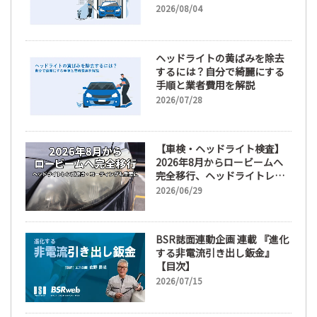
2026/08/04
ヘッドライトの黄ばみを除去
するには？自分で綺麗にする
手順と業者費用を解説
2026/07/28
【車検・ヘッドライト検査】
2026年8月からロービームへ
完全移行、ヘッドライトレン
ズ磨き・コーティングも重要
2026/06/29
に
BSR誌面連動企画 連載 『進化
する非電流引き出し鈑金』
【目次】
2026/07/15