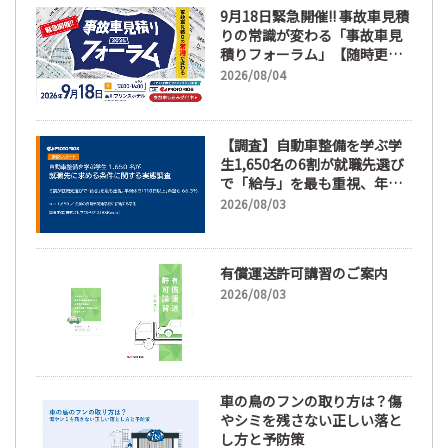
9月18日緊急開催!! 事故車見積
りの常識が変わる「事故車見
積りフォーラム」【随時更
新】
2026/08/04
【調査】自動車整備を学ぶ学
生1,650名の6割が就職先選び
で「給与」を最も重視、年間
休日「110日以上」希望も
2026/08/03
66.3%
有償運送許可講習のご案内
2026/08/03
車の鳥のフンの取り方は？傷
やシミを残さない正しい落と
し方と予防策