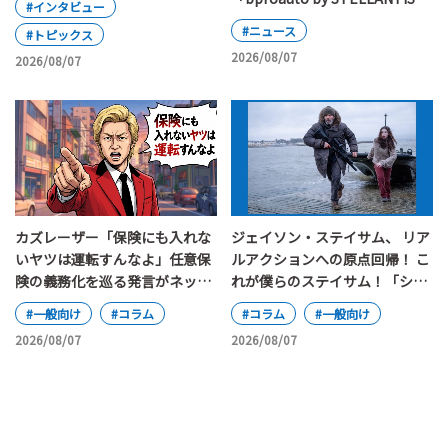
#インタビュー
が日本上陸
#ニュース
#トピックス
2026/08/07
2026/08/07
カズレーザー「保険にも入れな
ジェイソン・ステイサム、 リア
いヤツは運転すんなよ」任意保
ルアクションへの原点回帰！ こ
険の義務化を巡る発言がネット
れが僕らのステイサム！「シェ
で大論争
ルター」
#一般向け
#コラム
#コラム
#一般向け
2026/08/07
2026/08/07