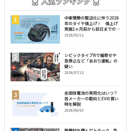
中東情勢の緊迫化に伴う2026
年のタイヤ値上げ！ 値上げ
実施1ヶ月前から前日までの期
間が販売において極めて重要
2026/05/12
な訳
シビックタイプRで幅寄せや
急停止など「あおり運転」の
疑い
2026/07/13
全固体電池の実用化はいつ？
各メーカーの動向とEVの買い
時を解説
2026/06/02
鉄鋼材を積んだトラック、急