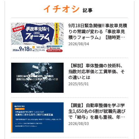
9月18日緊急開催!! 事故車見積
りの常識が変わる「事故車見
積りフォーラム」【随時更
新】
2026/08/04
【解説】車体整備の技術料、
指数対応単価と工賃単価、そ
の違いとは
2025/05/01
【調査】自動車整備を学ぶ学
生1,650名の6割が就職先選び
で「給与」を最も重視、年間
休日「110日以上」希望も
2026/08/03
66.3%