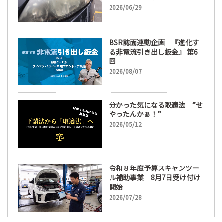
ズ磨き・コーティングも重要
2026/06/29
に
BSR誌面連動企画 『進化す
る非電流引き出し鈑金』 第6
回
2026/08/07
分かった気になる取適法 ”せ
やったんかぁ！”
2026/05/12
令和８年度予算スキャンツー
ル補助事業 8月7日受け付け
開始
2026/07/28