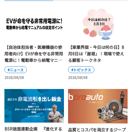
【自治体担当者・医療機器の使
【車業界版・今日は何の日】8
用者向け】EVが命を守る非常用
月8日は「屋根」！現場で使え
電源に！電動車から給電マニュ
る顧客トークネタ
アルの改定ポイント
#ニュース
#トピックス
2026/08/08
2026/08/08
BSR誌面連動企画 『進化する
品質とコスパを両立するジープ