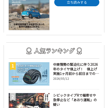
立ち読みする
中東情勢の緊迫化に伴う2026
年のタイヤ値上げ！ 値上げ
実施1ヶ月前から前日までの期
間が販売において極めて重要
2026/05/12
な訳
シビックタイプRで幅寄せや
急停止など「あおり運転」の
疑い