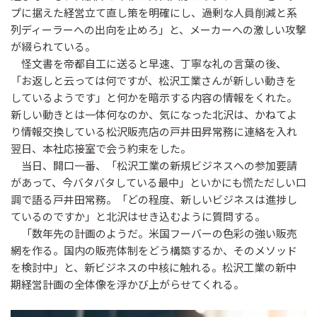
プに据えた経営立て直し策を明確にし、過剰な人員削減と系
列ディーラーへの出向を止めろ」と、メーカーへの激しい攻撃
が綴られている。
怪文書を帝都自工に送ると早速、丁寧な礼の言葉の後、
「お返しと云っては何ですが、松沢工業さんが新しい動きを
しているようです」と何かを暗示する内容の情報をくれた。
新しい動きとは一体何なのか、気になった北沢は、かねてよ
り情報交換している松沢販売店の戸井田昇常務に連絡を入れ
翌日、本社応接室で会う約束をした。
当日、開口一番、「松沢工業の新規ビジネスへの参加要請
があって、今バタバタしている最中」といかにも慌ただしい口
調で語る戸井田常務。「どの程度、新しいビジネスは進捗し
ているのですか」と北沢はせき込むように質問する。
「数年先の計画のようだ。米国フーバーの色彩の強い販売
網を作る。国内の販売体制をどう構築するか、そのメソッド
を検討中」と、新ビジネスの中核に触れる。松沢工業の新中
期経営計画の全体像を浮かび上がらせてくれる。