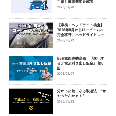
手順と業者費用を解説
2026/07/28
【車検・ヘッドライト検査】
2026年8月からロービームへ
完全移行、ヘッドライトレン
ズ磨き・コーティングも重要
2026/06/29
に
BSR誌面連動企画 『進化す
る非電流引き出し鈑金』 第6
回
2026/08/07
分かった気になる取適法 ”せ
やったんかぁ！”
2026/05/12