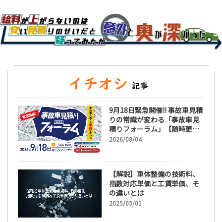
9月18日緊急開催!! 事故車見積
りの常識が変わる「事故車見
積りフォーラム」【随時更
新】
2026/08/04
【解説】車体整備の技術料、
指数対応単価と工賃単価、そ
の違いとは
2025/05/01