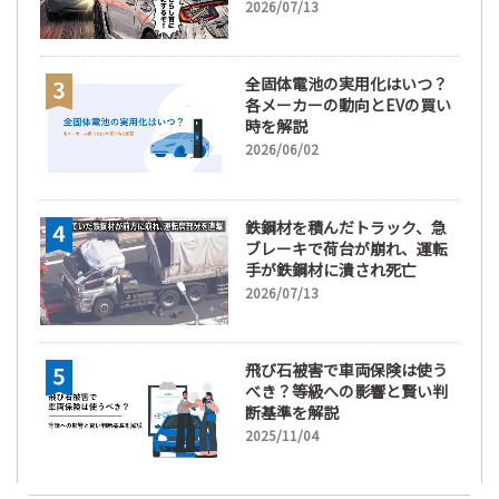
2026/07/13
全固体電池の実用化はいつ？
各メーカーの動向とEVの買い
時を解説
2026/06/02
鉄鋼材を積んだトラック、急
ブレーキで荷台が崩れ、運転
手が鉄鋼材に潰され死亡
2026/07/13
飛び石被害で車両保険は使う
べき？等級への影響と賢い判
断基準を解説
2025/11/04