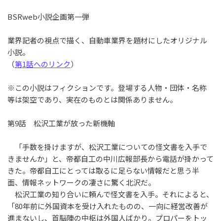
BSRweb小説企画第一弾
業界記者の視点で描く、自動車業界を題材にしたオリジナル
小説。
（
第1話へのリンク
）
※この小説はフィクションです。登場する人物・団体・名称
等は架空であり、実在のものとは関係ありません。
第9話 松沢工業が放った新機軸
「手数を掛けますが、松沢工業についての怪文書を入手で
きませんか」と、帝都自工の中川広報部長から電話が掛かって
きた。帝都自工にとっては取るに足らない情報だと思う半
面、情報ネットワークの凄さに驚く北沢だ。
松沢工業の知り合いに頼んで怪文書を入手。それによると、
「80年前に外国資本を受け入れたものの、一向に経営改善が
進まないし、首脳陣の中枢は外国人ばかり。プロパーをトッ