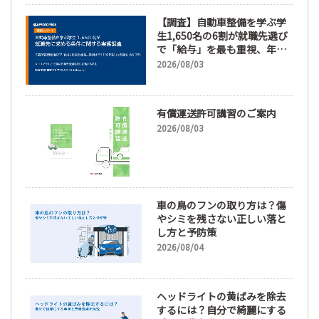
【調査】自動車整備を学ぶ学
生1,650名の6割が就職先選び
で「給与」を最も重視、年間
休日「110日以上」希望も
2026/08/03
66.3%
有償運送許可講習のご案内
2026/08/03
車の鳥のフンの取り方は？傷
やシミを残さない正しい落と
し方と予防策
2026/08/04
ヘッドライトの黄ばみを除去
するには？自分で綺麗にする