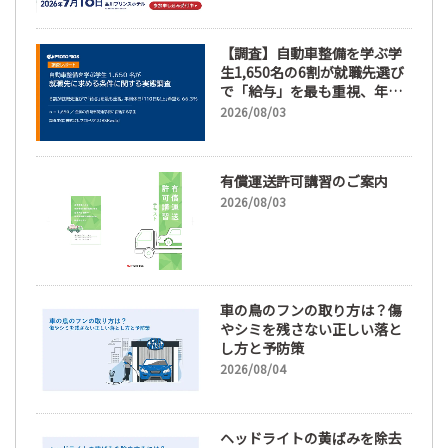
【調査】自動車整備を学ぶ学
生1,650名の6割が就職先選び
で「給与」を最も重視、年間
休日「110日以上」希望も
2026/08/03
66.3%
有償運送許可講習のご案内
2026/08/03
車の鳥のフンの取り方は？傷
やシミを残さない正しい落と
し方と予防策
2026/08/04
ヘッドライトの黄ばみを除去