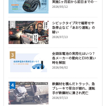
実施1ヶ月前から前日までの期
間が販売において極めて重要
2026/05/12
な訳
シビックタイプRで幅寄せや
急停止など「あおり運転」の
疑い
2026/07/13
全固体電池の実用化はいつ？
各メーカーの動向とEVの買い
時を解説
2026/06/02
鉄鋼材を積んだトラック、急
ブレーキで荷台が崩れ、運転
手が鉄鋼材に潰され死亡
2026/07/13