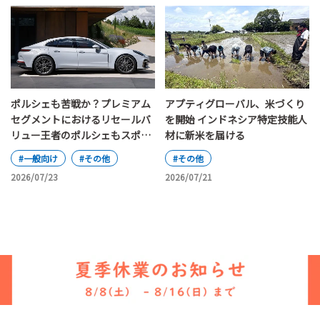
ポルシェも苦戦か？プレミアム
アプティグローバル、米づくり
セグメントにおけるリセールバ
を開始 インドネシア特定技能人
リュー王者のポルシェもスポー
材に新米を届ける
ツカーと主流のSUV、電気自動
#一般向け
#その他
#その他
車と内燃機関車の間で揺れ動い
2026/07/23
2026/07/21
ている