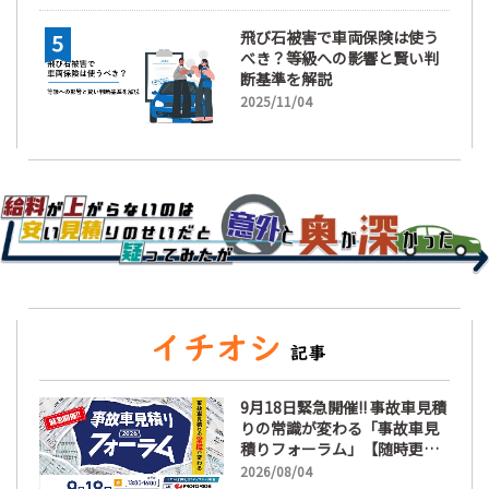
飛び石被害で車両保険は使う
べき？等級への影響と賢い判
断基準を解説
2025/11/04
9月18日緊急開催!! 事故車見積
りの常識が変わる「事故車見
積りフォーラム」【随時更
新】
2026/08/04