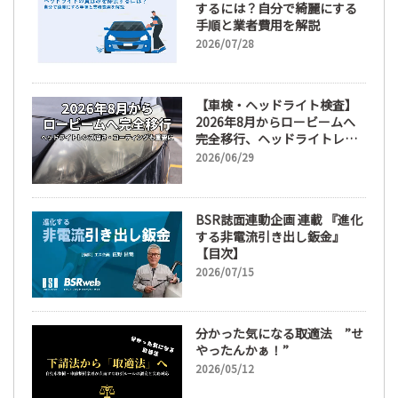
するには？自分で綺麗にする
手順と業者費用を解説
2026/07/28
【車検・ヘッドライト検査】
2026年8月からロービームへ
完全移行、ヘッドライトレン
ズ磨き・コーティングも重要
2026/06/29
に
BSR誌面連動企画 連載 『進化
する非電流引き出し鈑金』
【目次】
2026/07/15
分かった気になる取適法 ”せ
やったんかぁ！”
2026/05/12