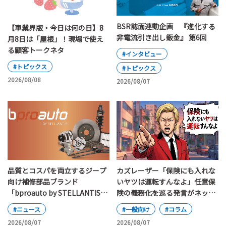
BSR誌面連動企画 『進化する
【車業界版・今日は何の日】8
非電流引き出し鈑金』 第6回
月8日は「屋根」！現場で使え
る顧客トークネタ
#インタビュー
#トピックス
#トピックス
2026/08/08
2026/08/07
カズレーザー「保険にも入れな
品質とコスパを両立するジープ
いヤツは運転すんなよ」任意保
向け補修部品ブランド
険の義務化を巡る発言がネット
「bproauto by STELLANTIS」
で大論争
が日本上陸
#一般向け
#コラム
#ニュース
2026/08/07
2026/08/07