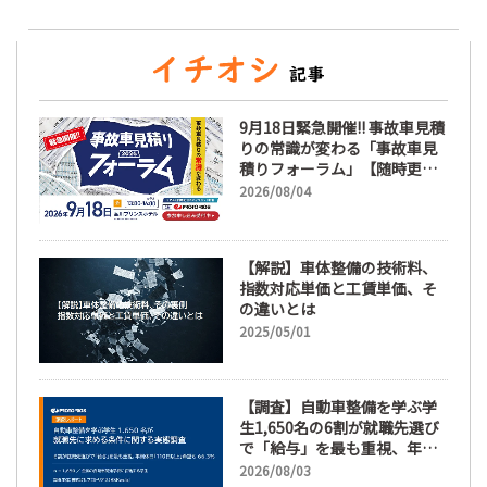
9月18日緊急開催!! 事故車見積
りの常識が変わる「事故車見
積りフォーラム」【随時更
新】
2026/08/04
【解説】車体整備の技術料、
指数対応単価と工賃単価、そ
の違いとは
2025/05/01
【調査】自動車整備を学ぶ学
生1,650名の6割が就職先選び
で「給与」を最も重視、年間
休日「110日以上」希望も
2026/08/03