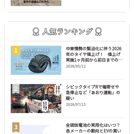
中東情勢の緊迫化に伴う2026
年のタイヤ値上げ！ 値上げ
実施1ヶ月前から前日までの期
間が販売において極めて重要
2026/05/12
な訳
シビックタイプRで幅寄せや
急停止など「あおり運転」の
疑い
2026/07/13
全固体電池の実用化はいつ？
各メーカーの動向とEVの買い