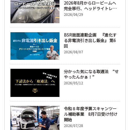
2026年8月からロービームへ
完全移行、ヘッドライトレン
ズ磨き・コーティングも重要
2026/06/29
に
BSR誌面連動企画 『進化す
る非電流引き出し鈑金』 第6
回
2026/08/07
分かった気になる取適法 ”せ
やったんかぁ！”
2026/05/12
令和８年度予算スキャンツー
ル補助事業 8月7日受け付け
開始
2026/07/28